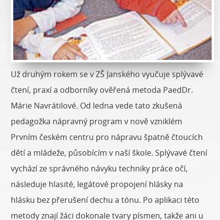
Už druhým rokem se v ZŠ Janského vyučuje splývavé
čtení, praxí a odborníky ověřená metoda PaedDr.
Márie Navrátilové. Od ledna vede tato zkušená
pedagožka nápravný program v nově vzniklém
Prvním českém centru pro nápravu špatně čtoucích
dětí a mládeže, působícím v naší škole. Splývavé čtení
vychází ze správného návyku techniky práce očí,
následuje hlasité, legátové propojení hlásky na
hlásku bez přerušení dechu a tónu. Po aplikaci této
metody znají žáci dokonale tvary písmen, takže ani u