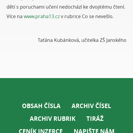
dětí s poruchami učení nedochází ke dvojitému čtení.
Více na
www.praha13.cz
v rubrice Co se nevešlo.
Taťána Kubánková, učitelka ZŠ Janského
OBSAH ČÍSLA
ARCHIV ČÍSEL
ARCHIV RUBRIK
TIRÁŽ
CENÍK INZERCE
NAPIŠTE NÁM