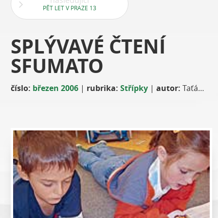
následující
PĚT LET V PRAZE 13
SPLÝVAVÉ ČTENÍ
SFUMATO
číslo:
březen 2006
|
rubrika:
Střípky
|
autor:
Taťána Kubánková, učitelka ZŠ Janského