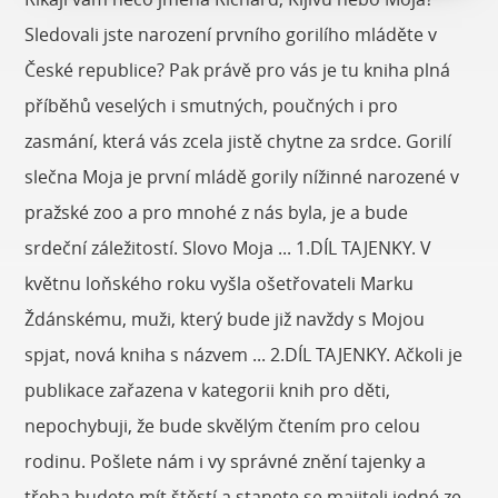
Sledovali jste narození prvního gorilího mláděte v
České republice? Pak právě pro vás je tu kniha plná
příběhů veselých i smutných, poučných i pro
zasmání, která vás zcela jistě chytne za srdce. Gorilí
slečna Moja je první mládě gorily nížinné narozené v
pražské zoo a pro mnohé z nás byla, je a bude
srdeční záležitostí. Slovo Moja ... 1.DÍL TAJENKY. V
květnu loňského roku vyšla ošetřovateli Marku
Ždánskému, muži, který bude již navždy s Mojou
spjat, nová kniha s názvem ... 2.DÍL TAJENKY. Ačkoli je
publikace zařazena v kategorii knih pro děti,
nepochybuji, že bude skvělým čtením pro celou
rodinu. Pošlete nám i vy správné znění tajenky a
třeba budete mít štěstí a stanete se majiteli jedné ze