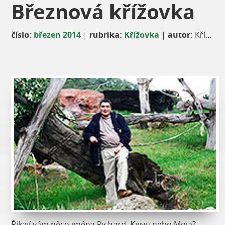
Březnová křížovka
číslo:
březen 2014
|
rubrika:
Křížovka
|
autor:
Křížovku připravil: Petr Šimek
Říkají vám něco jména Richard, Kijivu nebo Moja?