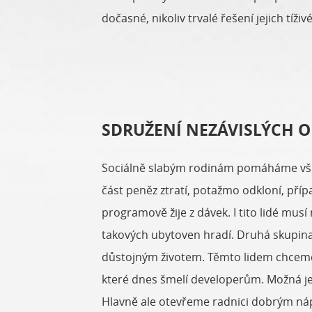
dočasné, nikoliv trvalé řešení jejich tíži
SDRUŽENÍ NEZÁVISLÝCH 
Sociálně slabým rodinám pomáháme všic
část peněz ztratí, potažmo odkloní, pří
programově žije z dávek. I tito lidé mus
takových ubytoven hradí. Druhá skupina je
důstojným životem. Těmto lidem chceme
které dnes šmelí developerům. Možná je
Hlavně ale otevřeme radnici dobrým ná