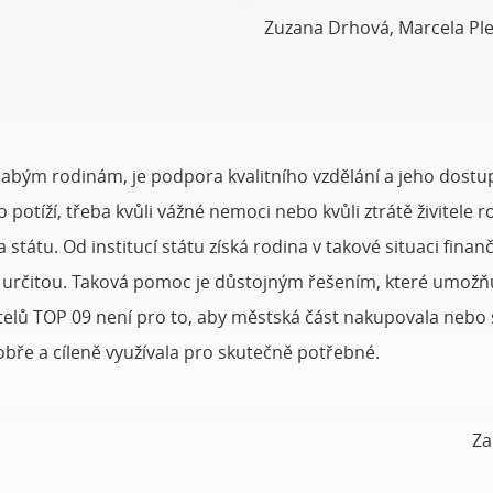
Zuzana Drhová, Marcela Ple
labým rodinám, je podpora kvalitního vzdělání a jeho dostu
do potíží, třeba kvůli vážné nemoci nebo kvůli ztrátě živitel
e a státu. Od institucí státu získá rodina v takové situaci f
rčitou. Taková pomoc je důstojným řešením, které umožňuje 
itelů TOP 09 není pro to, aby městská část nakupovala nebo s
bře a cíleně využívala pro skutečně potřebné.
Za