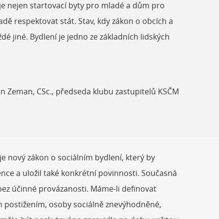
je nejen startovací byty pro mladé a dům pro
řadě respektovat stát. Stav, kdy zákon o obcích a
dé jiné. Bydlení je jedno ze základních lidských
Jan Zeman, CSc., předseda klubu zastupitelů KSČM
je nový zákon o sociálním bydlení, který by
nce a uložil také konkrétní povinnosti. Současná
 bez účinné provázanosti. Máme-li definovat
ním postižením, osoby sociálně znevýhodněné,