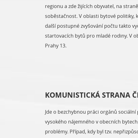
regionu a zde žijících obyvatel, na str
soběstačnost. V oblasti bytové politiky,
další postupné zvyšování počtu takto vy
startovacích bytů pro mladé rodiny. V obl
Prahy 13.
KOMUNISTICKÁ STRANA Č
Jde o bezchybnou práci orgánů sociální 
vysokého nájemného v obecních bytech, b
problémy. Případ, kdy byl tzv. nepřizpů