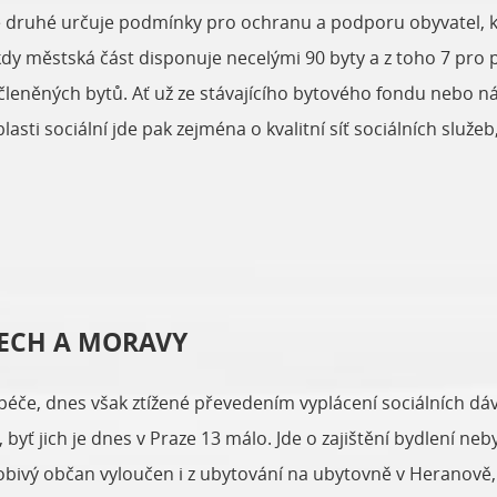
aně druhé určuje podmínky pro ochranu a podporu obyvatel, kt
 kdy městská část disponuje necelými 90 byty a z toho 7 pro p
členěných bytů. Ať už ze stávajícího bytového fondu nebo 
asti sociální jde pak zejména o kvalitní síť sociálních služeb
ECH A MORAVY
péče, dnes však ztížené převedením vyplácení sociálních dá
yť jich je dnes v Praze 13 málo. Jde o zajištění bydlení neb
sobivý občan vyloučen i z ubytování na ubytovně v Heranově, 