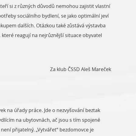
eří si z různých důvodů nemohou zajistit vlastní
otřeby sociálního bydlení, se jako optimální jeví
nákupem dalších. Otázkou také zůstává výstavba
, které reagují na nejrůznější situace obyvatel
Za klub ČSSD Aleš Mareček
vek na úřady práce. Jde o nezvyšování beztak
ydlícím na ubytovnách, ač jsou s tím spojené
není přijatelný. „Vytvářet“ bezdomovce je