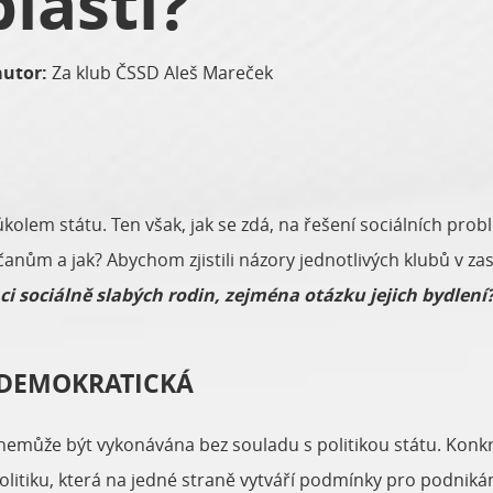
blasti?
autor:
Za klub ČSSD Aleš Mareček
úkolem státu. Ten však, jak se zdá, na řešení sociálních pr
ům a jak? Abychom zjistili názory jednotlivých klubů v zast
uaci sociálně slabých rodin, zejména otázku jejich bydlení
 DEMOKRATICKÁ
bce nemůže být vykonávána bez souladu s politikou státu. Kon
tiku, která na jedné straně vytváří podmínky pro podnikání