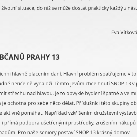
vé životní situace, do níž se může dostat prakticky každý z nás.
Eva Vítková
OBČANŮ PRAHY 13
hni hlavně placením daní. Hlavní problém spatřujeme v to
padně neúčelně vynaloží. Těmto jevům chce hnutí SNOP 13 v p
í mít střechu nad hlavou. Je to obvykle bydlení špatné a velm
 ochotna pro sebe něco dělat. Příslušníci této skupiny obvykl
 aktivně pomáhat. Například vzkříšením družstevní výstav
 i přímá podpora ušetřenými prostředky, zrušením nákupů l
padům. Pro naše seniory postaví SNOP 13 krásný domov.