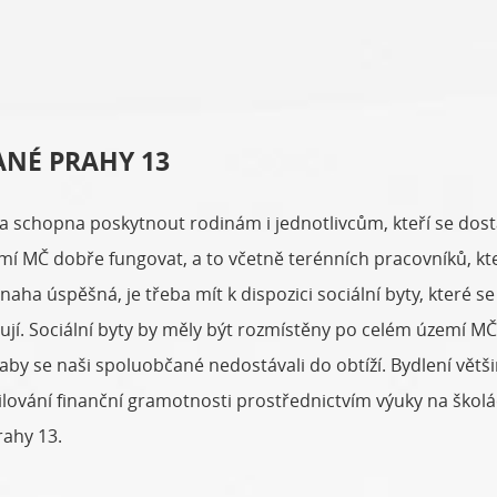
ANÉ PRAHY 13
yla schopna poskytnout rodinám i jednotlivcům, kteří se do
mí MČ dobře fungovat, a to včetně terénních pracovníků, kteř
aha úspěšná, je třeba mít k dispozici sociální byty, které 
í. Sociální byty by měly být rozmístěny po celém území MČ t
 aby se naši spoluobčané nedostávali do obtíží. Bydlení větši
ování finanční gramotnosti prostřednictvím výuky na školác
rahy 13.