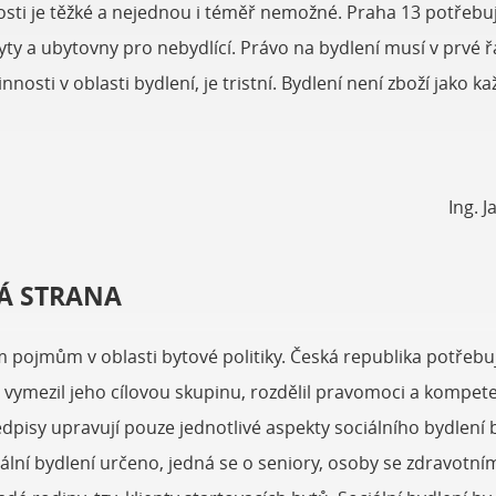
osti je těžké a nejednou i téměř nemožné. Praha 13 potřebu
byty a ubytovny pro nebydlící. Právo na bydlení musí v prvé 
sti v oblasti bydlení, je tristní. Bydlení není zboží jako kaž
Ing. 
Á STRANA
m pojmům v oblasti bytové politiky. Česká republika potřebu
, vymezil jeho cílovou skupinu, rozdělil pravomoci a kompete
edpisy upravují pouze jednotlivé aspekty sociálního bydlení
iální bydlení určeno, jedná se o seniory, osoby se zdravot