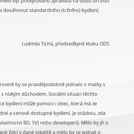
y mělo být poskytováno zpravidla na dobu určitou
ni dosáhnout standardního (tržního) bydlení,
Ludmila Tichá, předsedkyně klubu ODS
é rovině by se pravděpodobně jednalo o matky s
y s nízkým důchodem. Sociální situaci těchto
ce bydlení může pomoci i obec, která má ze
odné a cenově dostupné bydlení. Je otázkou, zda
astnictví BD, SVJ nebo developerů. Mělo by jít o
 žijící v dané lokalitě a mělo by se jednat o