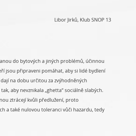
Libor Jirků, Klub SNOP 13
stanou do bytových a jiných problémů, účinnou
í jsou připraveni pomáhat, aby si lidé bydlení
se dají na dobu určitou za zvýhodněných
ak, aby nevznikala „ghetta“ sociálně slabých.
nou ztrácejí kvůli předlužení, proto
h a také nulovou toleranci vůči hazardu, tedy