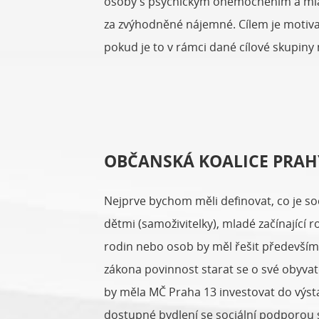
osoby s psychickým onemocněním a mladé 
za zvýhodněné nájemné. Cílem je motivac
pokud je to v rámci dané cílové skupiny
OBČANSKÁ KOALICE PRAH
Nejprve bychom měli definovat, co je s
dětmi (samoživitelky), mladé začínající
rodin nebo osob by měl řešit především
zákona povinnost starat se o své obyvat
by měla MČ Praha 13 investovat do výsta
dostupné bydlení se sociální podporou st