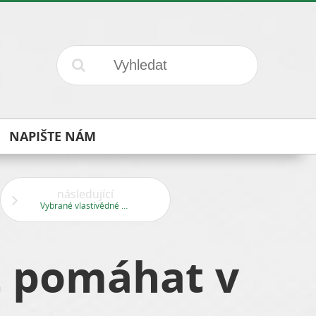
NAPIŠTE NÁM
následující
Vybrané vlastivědné vycházky Pražské informační služby
t pomáhat v