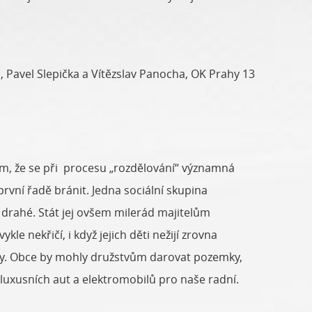
, Pavel Slepička a Vítězslav Panocha, OK Prahy 13
m, že se při procesu „rozdělování“ významná
rvní řadě bránit. Jedna sociální skupina
i drahé. Stát jej ovšem milerád majitelům
e nekřičí, i když jejich děti nežijí zrovna
by. Obce by mohly družstvům darovat pozemky,
uxusních aut a elektromobilů pro naše radní.