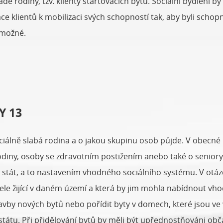
rodiny, tzv. klienty startovacích bytů. Sociální bydlení b
e klientů k mobilizaci svých schopností tak, aby byli schop
 možné.
Y 13
ociálně slabá rodina a o jakou skupinu osob půjde. V obecn
 rodiny, osoby se zdravotním postižením anebo také o senior
 stát, a to nastavením vhodného sociálního systému. V otáz
ele žijící v daném území a která by jim mohla nabídnout vh
vby nových bytů nebo pořídit byty v domech, které jsou ve vl
átu. Při přidělování bytů by měli být upřednostňováni občané