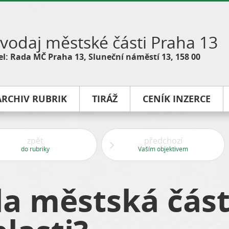
vodaj městské části Praha 13
l: Rada MČ Praha 13, Sluneční náměstí 13, 158 00
ARCHIV RUBRIK
TIRÁŽ
CENÍK INZERCE
zpět
předchozí
do rubriky
Vaším objektivem
la městská čás