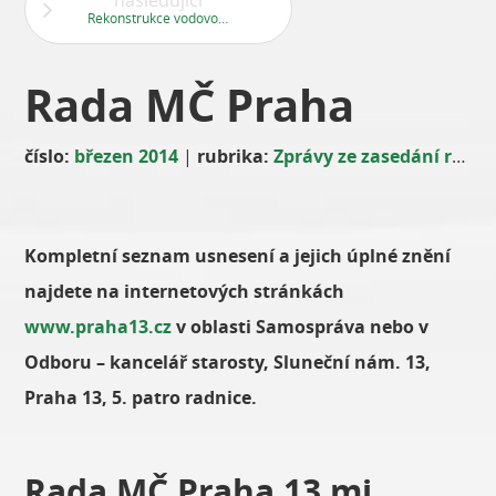
následující
Rekonstrukce vodovodu v okolí ulice Armády
Rada MČ Praha
číslo:
březen 2014
|
rubrika:
Zprávy ze zasedání rady a zastupitelstva
Kompletní seznam usnesení a jejich úplné znění
najdete na internetových stránkách
www.praha13.cz
v oblasti Samospráva nebo v
Odboru – kancelář starosty, Sluneční nám. 13,
Praha 13, 5. patro radnice.
Rada MČ Praha 13 mj.