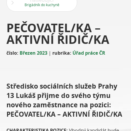
následující
Brigádník do kuchyně
PEČOVATEL/KA –
AKTIVNÍ ŘIDIČ/KA
číslo:
Březen 2023
|
rubrika:
Úřad práce ČR
Středisko sociálních služeb Prahy
13 Lukáš přijme do svého týmu
nového zaměstnance na pozici:
PEČOVATEL/KA – AKTIVNÍ ŘIDIČ/KA
CHARAKTERISTIKA POZICE:
Vhodný kandidát bude