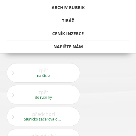
ARCHIV RUBRIK
TIRÁŽ
CENÍK INZERCE
NAPIŠTE NÁM
zpět
na číslo
zpět
do rubriky
předchozí
Sluníčko začarovalo před svým západem