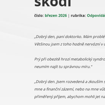
škodí
číslo:
březen 2026
|
rubrika:
Odpovídá
„Dobrý den, paní doktorko. Mám problém
Většinou jsem z toho hodně nervózní v o
Prý při obezitě hrozí metabolický syndr
neumím najít tu správnou míru.“
„Dobrý den. Jsem rozvedená a zkouším si 
mne a finanční zázemí, nebo na mne vůb
přiměřený příjem, abychom mohli jet na v