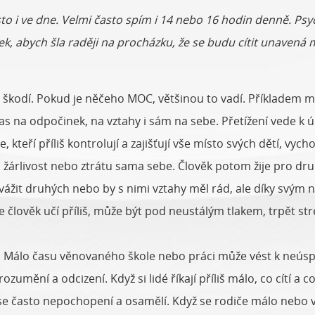
to i ve dne. Velmi často spím i 14 nebo 16 hodin denně. Psyc
k, abych šla raději na procházku, že se budu cítit unavená 
 škodí. Pokud je něčeho MOC, většinou to vadí. Příkladem m
as na odpočinek, na vztahy i sám na sebe. Přetížení vede k 
, kteří příliš kontrolují a zajišťují vše místo svých dětí, v
t, žárlivost nebo ztrátu sama sebe. Člověk potom žije pro 
 vážit druhých nebo by s nimi vztahy měl rád, ale díky svý
d se člověk učí příliš, může být pod neustálým tlakem, trpět
í. Málo času věnovaného škole nebo práci může vést k neús
mění a odcizení. Když si lidé říkají příliš málo, co cítí a co
tí se často nepochopení a osamělí. Když se rodiče málo nebo 