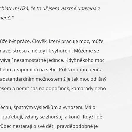
hiatr mi říká, že to už jsem vlastně unavená z
méně.“
ůže být práce. Člověk, který pracuje moc, může
únavě, stresu a někdy i k vyhoření. Můžeme se
ychovávají nesamostatné jedince. Když někoho moc
druhého a zapomíná na sebe. Příliš mnoho peněz
m nadstandardním možnostem žije tak moc odlišný
 stresem a nemít čas na odpočinek, kamarády nebo
pěchu, špatným výsledkům a vyhození. Málo
 potřebují, vztahy se zhoršují a končí. Když lidé
vůbec nestarají o své děti, pravděpodobně je