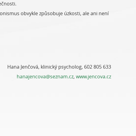
ečnosti.
onismus obvykle způsobuje úzkosti, ale ani není
Hana Jenčová, klinický psycholog, 602 805 633
hanajencova@seznam.cz
,
www.jencova.cz