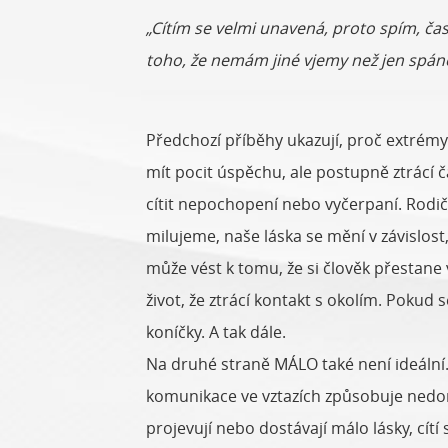
„Cítím se velmi unavená, proto spím, čas
toho, že nemám jiné vjemy než jen spáne
Předchozí příběhy ukazují, proč extrémy
mít pocit úspěchu, ale postupně ztrácí č
cítit nepochopení nebo vyčerpaní. Rodiče
milujeme, naše láska se mění v závislos
může vést k tomu, že si člověk přestane
život, že ztrácí kontakt s okolím. Poku
koníčky. A tak dále.
Na druhé straně MÁLO také není ideáln
komunikace ve vztazích způsobuje nedorozu
projevují nebo dostávají málo lásky, cí