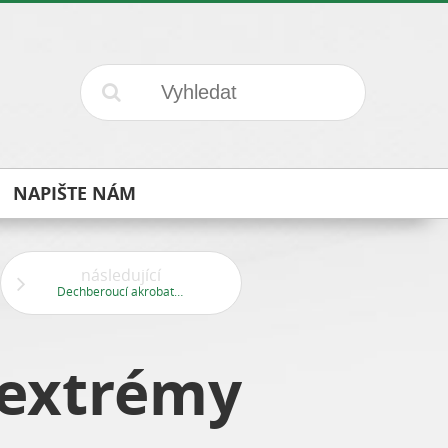
NAPIŠTE NÁM
následující
Dechberoucí akrobatická podívaná
 extrémy