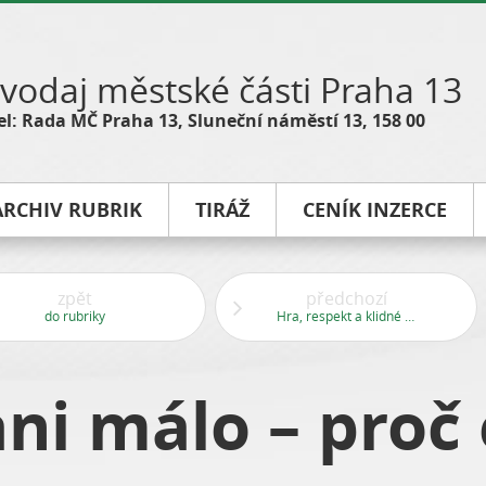
vodaj městské části Praha 13
l: Rada MČ Praha 13, Sluneční náměstí 13, 158 00
ARCHIV RUBRIK
TIRÁŽ
CENÍK INZERCE
zpět
předchozí
do rubriky
Hra, respekt a klidné tempo
ani málo – proč