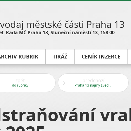
vodaj městské části Praha 13
l: Rada MČ Praha 13, Sluneční náměstí 13, 158 00
ARCHIV RUBRIK
TIRÁŽ
CENÍK INZERCE
zpět
předchozí
do rubriky
Praha 13 nájmy zvedat nebude
dstraňování vra