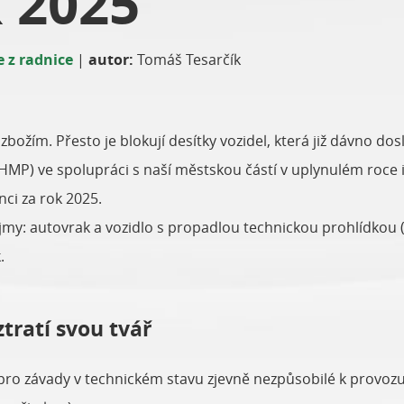
k 2025
 z radnice
|
autor:
Tomáš Tesarčík
božím. Přesto je blokují desítky vozidel, která již dávno dos
MP) ve spolupráci s naší městskou částí v uplynulém roce i
anci za rok 2025.
my: autovrak a vozidlo s propadlou technickou prohlídkou (TP
.
ztratí svou tvář
je pro závady v technickém stavu zjevně nezpůsobilé k provoz