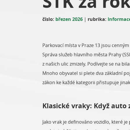
STK za ro
číslo:
březen 2026
|
rubrika:
Informace
Parkovací místa v Praze 13 jsou cenným z
Správa služeb hlavního města Prahy (SSH
z našich ulic zmizely. Podívejte se na bil
Mnoho obyvatel si plete dva základní poj
zákon ke každé kategorii přistupuje jinak
Klasické vraky: Když auto 
Jako vrak je definováno vozidlo, které 