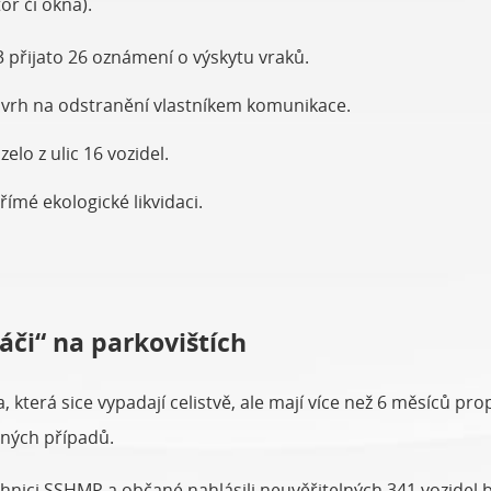
r či okna).
 přijato 26 oznámení o výskytu vraků.
ávrh na odstranění vlastníkem komunikace.
elo z ulic 16 vozidel.
ímé ekologické likvidaci.
áči“ na parkovištích
terá sice vypadají celistvě, ale mají více než 6 měsíců pr
ených případů.
chnici SSHMP a občané nahlásili neuvěřitelných 341 vozidel b