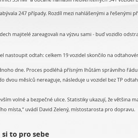
bývala 247 případy. Rozdíl mezi nahlášenými a řešenými příp
dech majitelé zareagovali na výzvu sami - buď vozidlo odstr
l nastoupit odtah: celkem 19 vozidel skončilo na odtahové
ednoho dne. Proces podléhá přísným lhůtám správního řádu.
o dvou měsíců nereaguje, následuje u vozidel bez TP odtah. 
vším volné a bezpečné ulice. Statistiky ukazují, že většina
cího místa,“ uvádí David Zelený, místostarosta pro dopravu.
si to pro sebe