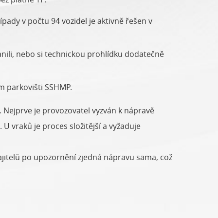
ady v počtu 94 vozidel je aktivně řešen v
anili, nebo si technickou prohlídku dodatečně
m parkovišti SSHMP.
 Nejprve je provozovatel vyzván k nápravě
U vraků je proces složitější a vyžaduje
 majitelů po upozornění zjedná nápravu sama, což