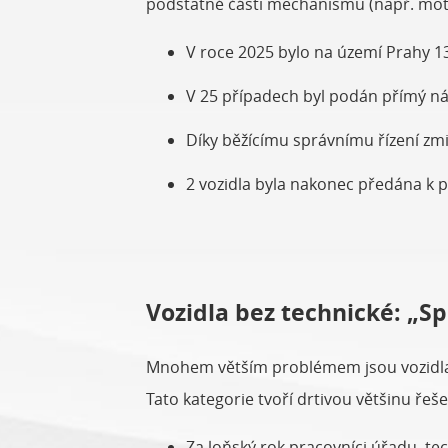
podstatné části mechanismu (např. moto
V roce 2025 bylo na území Prahy 13
V 25 případech byl podán přímý n
Díky běžícímu správnímu řízení zmiz
2 vozidla byla nakonec předána k př
Vozidla bez technické: „Sp
Mnohem větším problémem jsou vozidla, k
Tato kategorie tvoří drtivou většinu řeš
Za loňský rok pracovníci úřadu, te