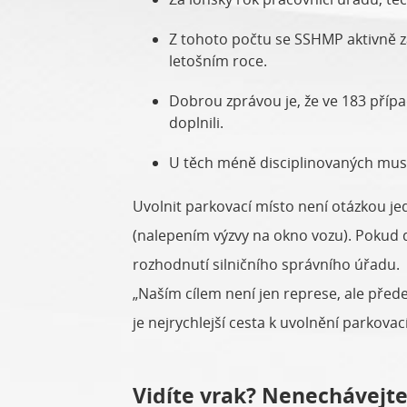
Z tohoto počtu se SSHMP aktivně za
letošním roce.
Dobrou zprávou je, že ve 183 přípa
doplnili.
U těch méně disciplinovaných muse
Uvolnit parkovací místo není otázkou j
(nalepením výzvy na okno vozu). Pokud d
rozhodnutí silničního správního úřadu.
„Naším cílem není jen represe, ale přede
je nejrychlejší cesta k uvolnění parkova
Vidíte vrak? Nenechávejte 