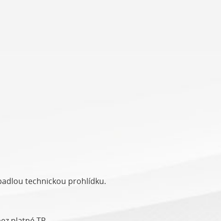
opadlou technickou prohlídku.
ez platné TP.