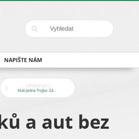
NAPIŠTE NÁM
následující
Klub Jedna Trojka: Zázemí pro mladé v Centrálním parku
ků a aut bez