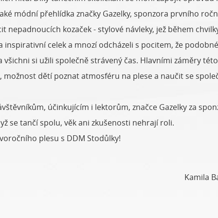
é módní přehlídka značky Gazelky, sponzora prvního ročníku
ocit nepadnoucích kozaček - stylové návleky, jež během chvi
 inspirativní celek a mnozí odcházeli s pocitem, že podobné
 všichni si užili společně strávený čas. Hlavními záměry tét
u, možnost dětí poznat atmosféru na plese a naučit se spole
ěvníkům, účinkujícím i lektorům, značce Gazelky za sponzor
ž se tančí spolu, věk ani zkušenosti nehrají roli.
voročního plesu s DDM Stodůlky!
Kamila B