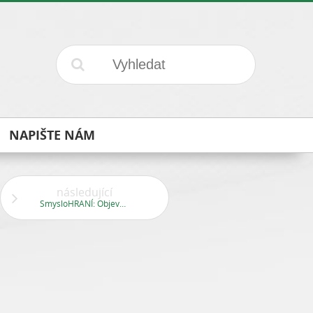
NAPIŠTE NÁM
následující
SmysloHRANÍ: Objevování světa všemi smysly