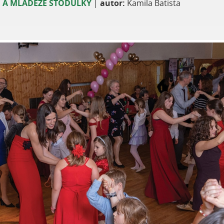
Í A MLÁDEŽE STODŮLKY
|
autor:
Kamila Batista