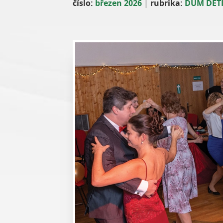
číslo:
březen 2026
|
rubrika:
DŮM DĚT