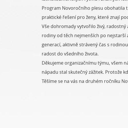
Program Novoročního plesu obohatila tak
praktické řešení pro ženy, které znají p
Vše dohromady vytvořilo živý, radostný a
rodiny od těch nejmenších po nejstarší a
generací, aktivně strávený čas s rodino
radost do všedního života.
Děkujeme organizačnímu týmu, všem návšt
nápadu stal skutečný zážitek. Protože kdy
Těšíme se na vás na druhém ročníku No