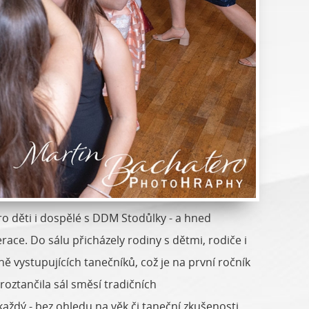
o děti i dospělé s DDM Stodůlky - a hned
ace. Do sálu přicházely rodiny s dětmi, rodiče i
ě vystupujících tanečníků, což je na první ročník
oztančila sál směsí tradičních
aždý - bez ohledu na věk či taneční zkušenosti.