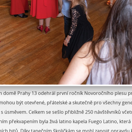
m domě Prahy 13 odehrál první ročník Novoročního plesu pr
 mohou být otevřené, přátelské a skutečně pro všechny gener
 s úsměvem. Celkem se sešlo přibližně 250 návštěvníků včetn
m překvapením byla živá latino kapela Fuego Latino, která r
ích hitů. Díky tanečním školičkám se mohl zapojit opravdu k