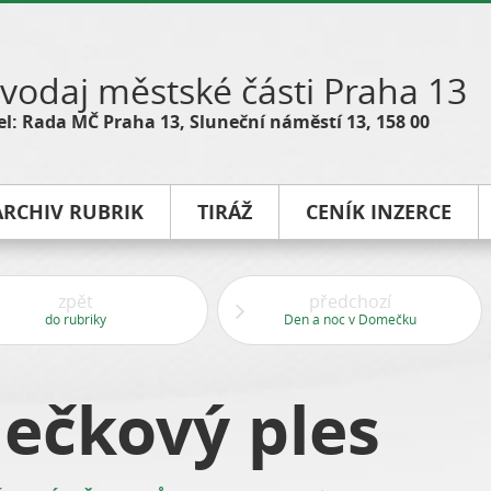
vodaj městské části Praha 13
l: Rada MČ Praha 13, Sluneční náměstí 13, 158 00
ARCHIV RUBRIK
TIRÁŽ
CENÍK INZERCE
zpět
předchozí
do rubriky
Den a noc v Domečku
ečkový ples