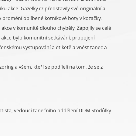
 akce. Gazelky.cz představily své originální a
lky promění oblíbené kotníkové boty v kozačky.
 akce v komunitě dlouho chyběly. Zapojily se celé
o akce bylo komunitní setkávání, propojení
čenskému vystupování a etiketě a vnést tanec a
ing a všem, kteří se podíleli na tom, že se z
atista, vedoucí tanečního oddělení DDM Stodůlky