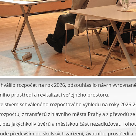
hválilo rozpočet na rok 2026, odsouhlasilo návrh vyrovnanéh
ního prostředí a revitalizací veřejného prostoru.
telstvem schváleného rozpočtového výhledu na roky 2026-203
ozpočtu, z transferů z hlavního města Prahy a z převodů ze
 bez jakýchkoliv úvěrů a městskou část nezadlužovat. Tohot
de především do školských zařízení, životního prostředí a r