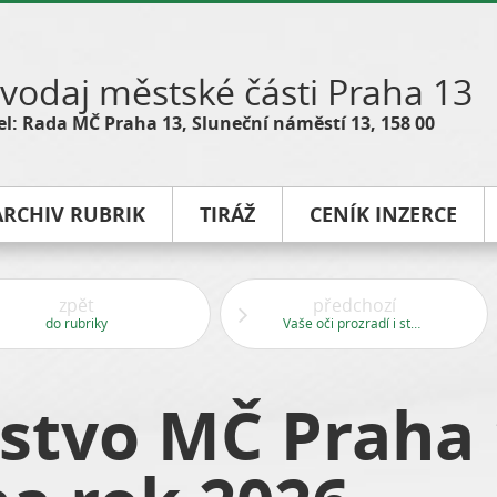
vodaj městské části Praha 13
l: Rada MČ Praha 13, Sluneční náměstí 13, 158 00
ARCHIV RUBRIK
TIRÁŽ
CENÍK INZERCE
zpět
předchozí
do rubriky
Vaše oči prozradí i stav vašeho srdce
lstvo MČ Praha 