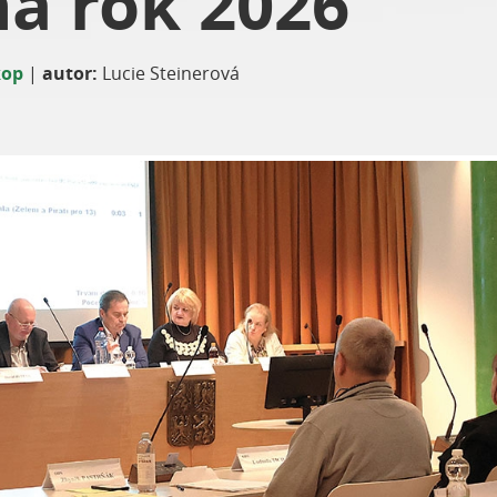
na rok 2026
kop
|
autor:
Lucie Steinerová