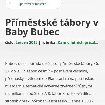
následující
Sportovní příměstské kempy
Příměstské tábory v
Baby Bubec
číslo:
červen 2015
|
rubrika:
Kam o letních prázdninách?
Bubec, o.p.s. pořádá také letos příměstské tábory. Od
27. do 31. 7. tábor Vesmír – poznávání vesmíru,
přednášky s výletem do Planetária a na petřínskou
hvězdárnu, tematické výtvarné ztvárnění různými
technikami a od 3. do 7. 8. tábor Sítotisková dílna –
sítotisk v praxi, výroba vlastní tašky. Denně 10.00 –