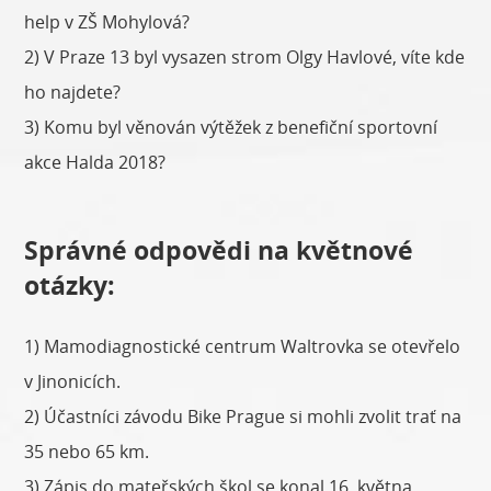
help v ZŠ Mohylová?
2) V Praze 13 byl vysazen strom Olgy Havlové, víte kde
ho najdete?
3) Komu byl věnován výtěžek z benefiční sportovní
akce Halda 2018?
Správné odpovědi na květnové
otázky:
1) Mamodiagnostické centrum Waltrovka se otevřelo
v Jinonicích.
2) Účastníci závodu Bike Prague si mohli zvolit trať na
35 nebo 65 km.
3) Zápis do mateřských škol se konal 16. května.