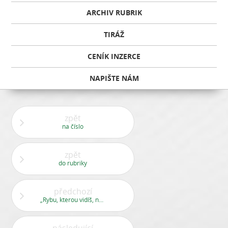
ARCHIV RUBRIK
TIRÁŽ
CENÍK INZERCE
NAPIŠTE NÁM
zpět
na číslo
zpět
do rubriky
předchozí
„Rybu, kterou vidíš, nechytíš“