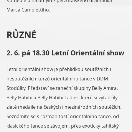
Komedie plná omylů z pera italského dramatika
Marca Camolettiho.
RŮZNÉ
2. 6. pá 18.30 Letní Orientální show
Letní orientální show je přehlídkou soutěžních i
nesoutěžních kurzů orientálního tance v DDM
Stodůlky. Představí se taneční skupiny Belly Amira,
Belly Habibi a Belly Habibi Ladies, které si vytančily
zlaté medaile na českých i mezinárodních soutěžích.
Seznámíte se s rozmanitostí orientálního tance, od
klasického tance se závojem, přes exotický tahitský