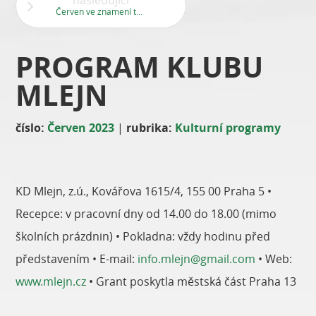
následující
Červen ve znamení tance a pohybu
PROGRAM KLUBU
MLEJN
číslo:
Červen 2023
|
rubrika:
Kulturní programy
KD Mlejn, z.ú., Kovářova 1615/4, 155 00 Praha 5 •
Recepce: v pracovní dny od 14.00 do 18.00 (mimo
školních prázdnin) • Pokladna: vždy hodinu před
představením • E-mail:
info.mlejn@gmail.com
• Web:
www.mlejn.cz
• Grant poskytla městská část Praha 13