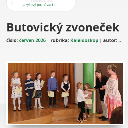
následující
Jazykový poznávací zájezd do Anglie
Butovický zvoneček
číslo:
červen 2026
|
rubrika:
Kaleidoskop
|
autor:
-red