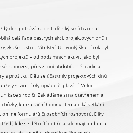
aždý den potkává radost, dětský smích a chuť
bíhá celá řada pestrých akcí, projektových dnů i
y, zkušenosti i přátelství. Uplynulý školní rok byl
ch projektů – od podzimních aktivit jako byl
kého muzea, přes zimní období plné tradic a
 a prožitku. Děti se účastnily projektových dnů
šely si zimní olympiádu či plavání. Velmi
munikace s rodiči. Zakládáme si na otevřeném a
chůzky, konzultační hodiny i tematická setkání.
 online formulářů či osobních rozhovorů. Díky
tředí, kde se děti cítí dobře a kde mají podporu