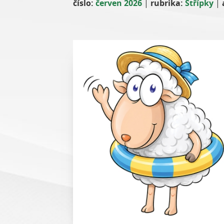
číslo:
červen 2026
|
rubrika:
Střípky
|