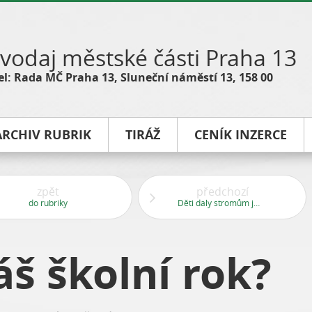
vodaj městské části Praha 13
l: Rada MČ Praha 13, Sluneční náměstí 13, 158 00
ARCHIV RUBRIK
TIRÁŽ
CENÍK INZERCE
zpět
předchozí
do rubriky
Děti daly stromům jména
áš školní rok?