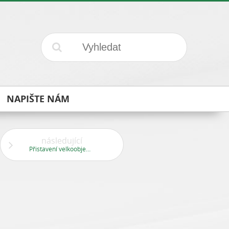
NAPIŠTE NÁM
následující
Přistavení velkoobjemových kontejnerů