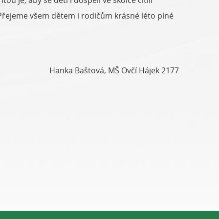
ou je, aby se děti i dospělí ve školce cítili
 Přejeme všem dětem i rodičům krásné léto plné
Hanka Baštová, MŠ Ovčí Hájek 2177