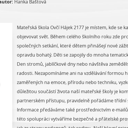
autor:
Hanka Baštová
Mateřská škola Ovčí Hájek 2177 je místem, kde se k
objevovat svět. Během celého školního roku zde pro
společných setkání, které dětem přinášejí nové zážitk
opravdu bohatý. Děti se zapojily do mnoha tematický
Den stromů, jablíčkové dny nebo návštěva zeměděls
radosti. Nezapomínáme ani na vzdělávání formou hry
zaměřených na emoce, přírodu nebo techniku, vyzkou
důležitou součástí života naší mateřské školy je ko
partnerském přístupu, pravidelně pořádáme třídní s
Informace předáváme také prostřednictvím e-mailů,
této spolupráci vytváříme bezpečné a přátelské pros