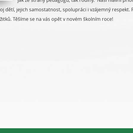
jak ze strany pedagogů, tak rodiny. Naší hlavní priorit
 dětí, jejich samostatnost, spolupráci i vzájemný respekt.
žitků. Těšíme se na vás opět v novém školním roce!