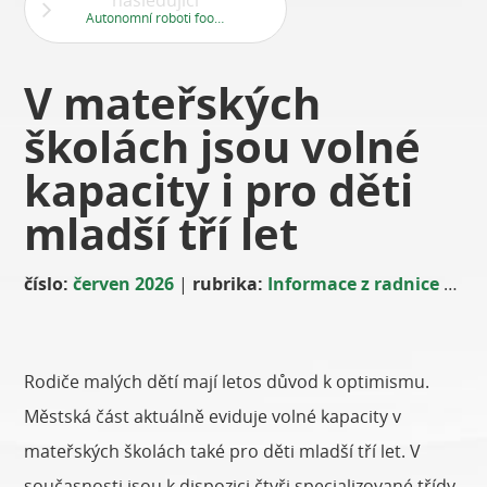
následující
Autonomní roboti foodora v Praze 13
V mateřských
školách jsou volné
kapacity i pro děti
mladší tří let
číslo:
červen 2026
|
rubrika:
Informace z radnice
|
aut
Rodiče malých dětí mají letos důvod k optimismu.
Městská část aktuálně eviduje volné kapacity v
mateřských školách také pro děti mladší tří let. V
současnosti jsou k dispozici čtyři specializované třídy