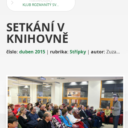
následující
KLUB ROZMANITÝ SVĚT
SETKÁNÍ V
KNIHOVNĚ
číslo:
duben 2015
|
rubrika:
Střípky
|
autor:
Zuzana Světlíková