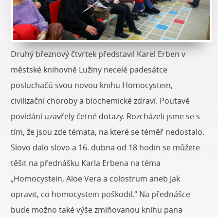
Druhý březnový čtvrtek představil Karel Erben v
městské knihovně Lužiny necelé padesátce
posluchačů svou novou knihu Homocystein,
civilizační choroby a biochemické zdraví. Poutavé
povídání uzavřely četné dotazy. Rozcházeli jsme se s
tím, že jsou zde témata, na které se téměř nedostalo.
Slovo dalo slovo a 16. dubna od 18 hodin se můžete
těšit na přednášku Karla Erbena na téma
„Homocystein, Aloe Vera a colostrum aneb Jak
opravit, co homocystein poškodil.“ Na přednášce
bude možno také výše zmiňovanou knihu pana