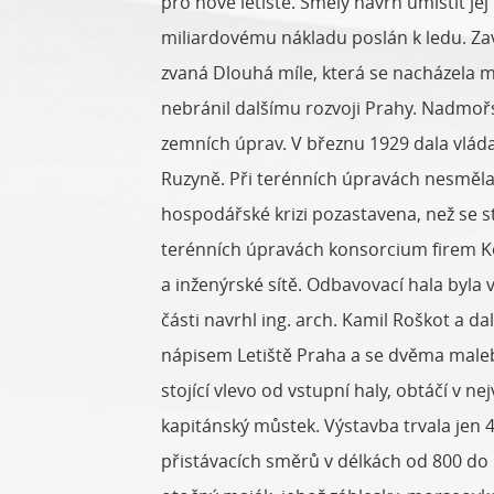
pro nové letiště. Smělý návrh umístit j
miliardovému nákladu poslán k ledu. Zav
zvaná Dlouhá míle, která se nacházela me
nebránil dalšímu rozvoji Prahy. Nadmoř
zemních úprav. V březnu 1929 dala vláda
Ruzyně. Při terénních úpravách nesměla b
hospodářské krizi pozastavena, než se s
terénních úpravách konsorcium firem Kons
a inženýrské sítě. Odbavovací hala byla 
části navrhl ing. arch. Kamil Roškot a 
nápisem Letiště Praha a se dvěma malebn
stojící vlevo od vstupní haly, obtáčí v ne
kapitánský můstek. Výstavba trvala jen 
přistávacích směrů v délkách od 800 do 