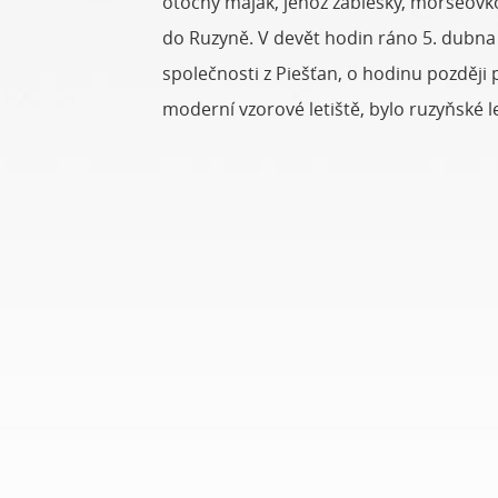
otočný maják, jehož záblesky, morseovkou
do Ruzyně. V devět hodin ráno 5. dubna
společnosti z Piešťan, o hodinu později 
moderní vzorové letiště, bylo ruzyňské let