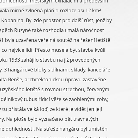
ené dohlednosti, městským exhalacím a především
vala mírně zvlněná pláň o rozloze asi 12 km²
Kopanina. Byl zde prostor pro další růst, jenž by
spěch Ruzyně také rozhodla i malá náročnost
 byla uzavřena veřejná soutěž na řešení letiště
o nejvíce lidí. Přesto musela být stavba kvůli
oku 1933 zahájilo stavbu na již provedených
, 3 hangárové bloky s dílnami, sklady, kanceláře
dolfa Benše, architektonickou úpravu zastavěné
 ruzyňského letiště s rovnou střechou, červeným
délníkový tubus řídicí věže se zaoblenými rohy,
 přistála velká loď, ze které je vidět jen její
ry. Na ploše bylo vyznačeno pět travnatých
ené dohlednosti. Na střeše hangáru byl umístěn