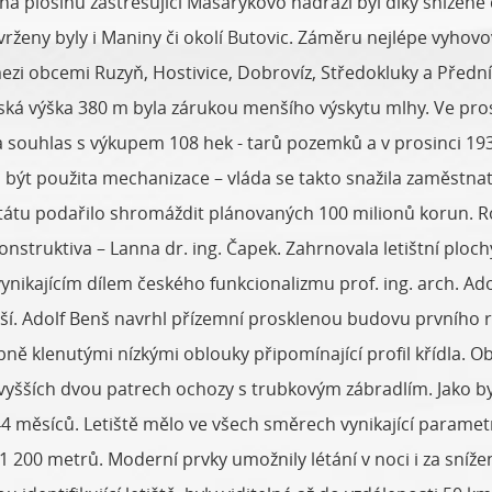
ej na plošinu zastřešující Masarykovo nádraží byl díky sníž
rženy byly i Maniny či okolí Butovic. Záměru nejlépe vyhovo
zi obcemi Ruzyň, Hostivice, Dobrovíz, Středokluky a Přední 
ská výška 380 m byla zárukou menšího výskytu mlhy. Ve pro
 souhlas s výkupem 108 hek - tarů pozemků a v prosinci 1931
ýt použita mechanizace – vláda se takto snažila zaměstnat c
tátu podařilo shromáždit plánovaných 100 milionů korun. R
truktiva – Lanna dr. ing. Čapek. Zahrnovala letištní plochy
vynikajícím dílem českého funkcionalizmu prof. ing. arch. A
další. Adolf Benš navrhl přízemní prosklenou budovu prvního
ě klenutými nízkými oblouky připomínající profil křídla. Ob
jvyšších dvou patrech ochozy s trubkovým zábradlím. Jako by tu
44 měsíců. Letiště mělo ve všech směrech vynikající paramet
1 200 metrů. Moderní prvky umožnily létání v noci i za sníž