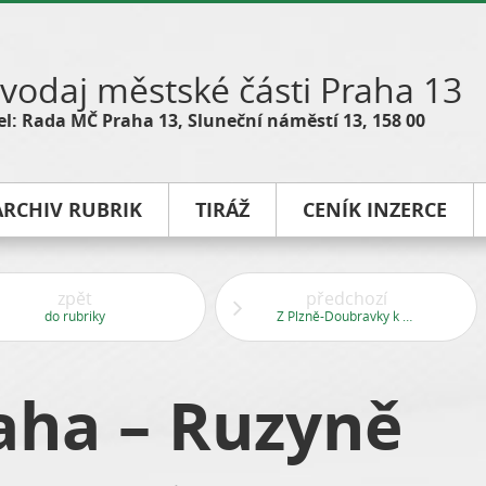
vodaj městské části Praha 13
l: Rada MČ Praha 13, Sluneční náměstí 13, 158 00
ARCHIV RUBRIK
TIRÁŽ
CENÍK INZERCE
zpět
předchozí
do rubriky
Z Plzně-Doubravky k Berounce
raha – Ruzyně