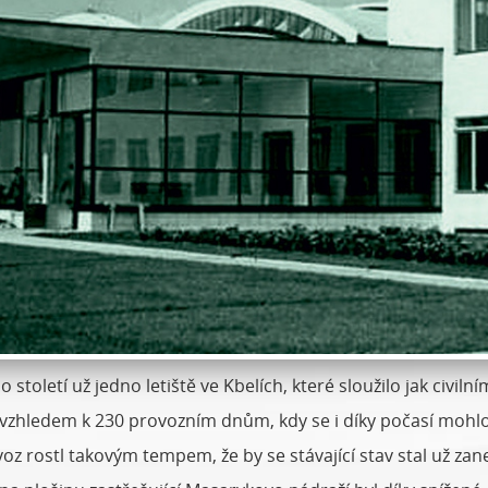
století už jedno letiště ve Kbelích, které sloužilo jak civil
ž vzhledem k 230 provozním dnům, kdy se i díky počasí mohlo
ovoz rostl takovým tempem, že by se stávající stav stal už 