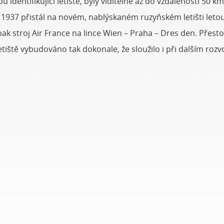
 identifikující letiště, byly viditelné až do vzdálenosti 50 
 1937 přistál na novém, nablýskaném ruzyňském letišti let
pak stroj Air France na lince Wien – Praha – Dres den. Přes
iště vybudováno tak dokonale, že sloužilo i při dalším rozvoji 