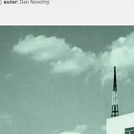
|
autor:
Dan Novotný