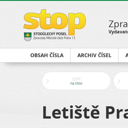
Zpra
Vydavate
OBSAH ČÍSLA
ARCHIV ČÍSEL
zpět
na číslo
Letiště P