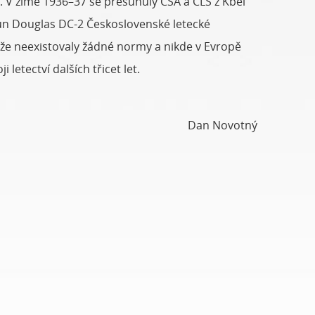
km. V zimě 1936–37 se přesunuly ČSA a ČLS z Kbel
oun Douglas DC-2 Československé letecké
tože neexistovaly žádné normy a nikde v Evropě
letectví dalších třicet let.
Dan Novotný