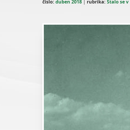
číslo:
duben 2018
|
rubrika:
Stalo se v