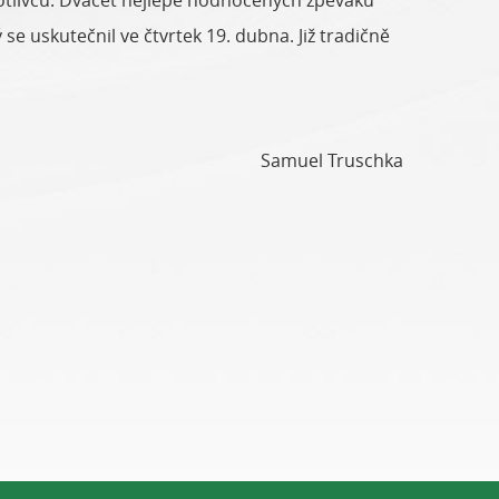
notlivců. Dvacet nejlépe hodnocených zpěváků
se uskutečnil ve čtvrtek 19. dubna. Již tradičně
Samuel Truschka