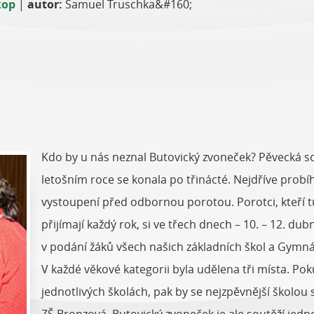
kop
|
autor:
Samuel Truschka&#160;
Kdo by u nás neznal Butovický zvoneček? Pěvecká sou
letošním roce se konala po třinácté. Nejdříve probíh
vystoupení před odbornou porotou. Porotci, kteří t
přijímají každý rok, si ve třech dnech – 10. – 12. d
v podání žáků všech našich základních škol a Gymná
V každé věkové kategorii byla udělena tři místa. Po
jednotlivých školách, pak by se nejzpěvnější školou