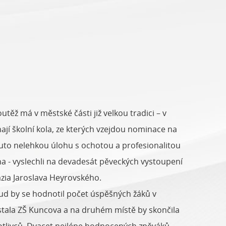
těž má v městské části již velkou tradici – v
ají školní kola, ze kterých vzejdou nominace na
uto nelehkou úlohu s ochotou a profesionalitou
ubna - vyslechli na devadesát pěveckých vystoupení
zia Jaroslava Heyrovského.
kud by se hodnotil počet úspěšných žáků v
 stala ZŠ Kuncova a na druhém místě by skončila