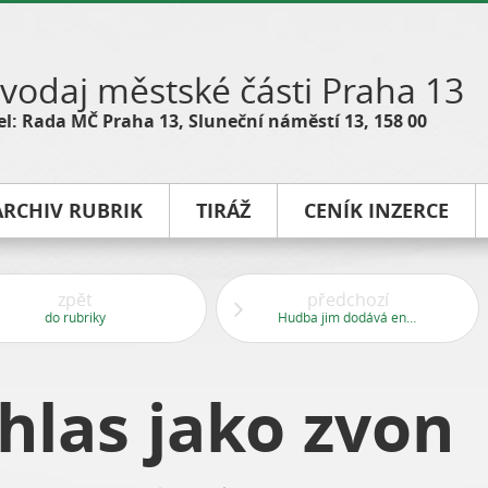
vodaj městské části Praha 13
l: Rada MČ Praha 13, Sluneční náměstí 13, 158 00
ARCHIV RUBRIK
TIRÁŽ
CENÍK INZERCE
zpět
předchozí
do rubriky
Hudba jim dodává energii
hlas jako zvon