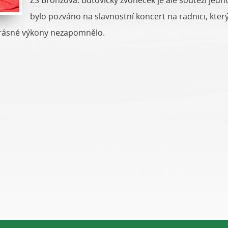
ZŠ Bronzová. Butovický zvoneček je ale soutěží jed
bylo pozváno na slavnostní koncert na radnici, který 
krásné výkony nezapomnělo.