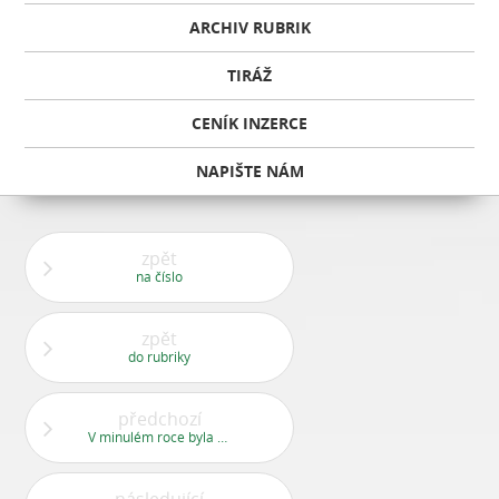
ARCHIV RUBRIK
TIRÁŽ
CENÍK INZERCE
NAPIŠTE NÁM
zpět
na číslo
zpět
do rubriky
předchozí
V minulém roce byla s velkou slávou zprovozněna druhá část Jinočanské spojky a připojena na Jeremiášovu ulici. Původně tam měly být semafory, ale nejsou. Když je hustší provoz, tak se člověk úplně bojí na Jeremiášovu vjet. Zlepší se to někdy?