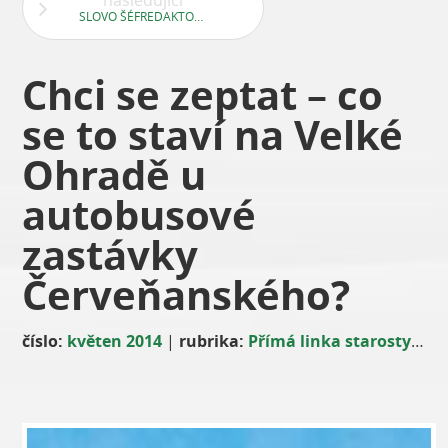
následující
SLOVO ŠÉFREDAKTORA
Chci se zeptat – co
se to staví na Velké
Ohradě u
autobusové
zastávky
Červeňanského?
číslo:
květen 2014
|
rubrika:
Přímá linka starosty Ing. Davida Vodrážky