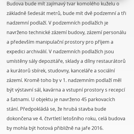
Budova bude mít zajímavý tvar komolého kuželu o
základně šedesát metrů, bude mít dvě podzemní a tři
nadzemní podlaží. V podzemních podlažích je
navrženo technické zázemí budovy, zázemí personálu
a především manipulační prostory pro příjem a
expedici archiválií. V nadzemních podlažích jsou
umístěny sály depozitáře, sklady a dílny restaurátorů
a kurátorů sbírek, studovny, kanceláře a sociální
zázemí. Kromě toho by v 1. nadzemním podlaží měl
být výstavní sál, kavárna a vstupní prostory s recepcí
a šatnami. U objektu je navrženo 45 parkovacích
stání. Předpokládá se, že hrubá stavba bude
dokončena ve 4. čtvrtletí letošního roku, celá budova
by mohla být hotová přibližně na jaře 2016.