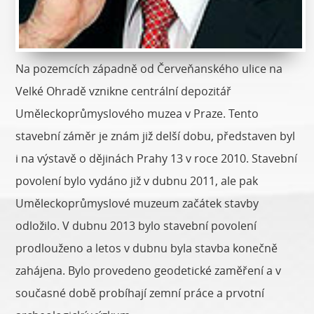
Na pozemcích západně od Červeňanského ulice na
Velké Ohradě vznikne centrální depozitář
Uměleckoprůmyslového muzea v Praze. Tento
stavební záměr je znám již delší dobu, představen byl
i na výstavě o dějinách Prahy 13 v roce 2010. Stavební
povolení bylo vydáno již v dubnu 2011, ale pak
Uměleckoprůmyslové muzeum začátek stavby
odložilo. V dubnu 2013 bylo stavební povolení
prodlouženo a letos v dubnu byla stavba konečně
zahájena. Bylo provedeno geodetické zaměření a v
současné době probíhají zemní práce a prvotní