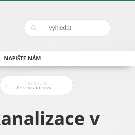
NAPIŠTE NÁM
následující
Ce se staví u tenisové haly pod tubusem metra?
analizace v