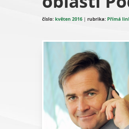
oblasti Po
číslo:
květen 2016
|
rubrika:
Přímá lin