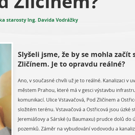
d Zličínem?
ka starosty Ing. Davida Vodrážky
Slyšeli jsme, že by se mohla začít 
Zličínem. Je to opravdu reálné?
Ano, v současné chvíli už je to reálné. Kanalizaci v 
městem Prahou, které má v gesci výstavbu infrastru
komunikací. Ulice Vstavačová, Pod Zličínem a Ostřic
složitém terénu. Vstavačová a Ostřicová jsou úzké s
Jeremiášovy a Sárské (u Baumaxu) prudce dolů do úd
pozemků. Záměr na vybudování vodovodu a kanaliza