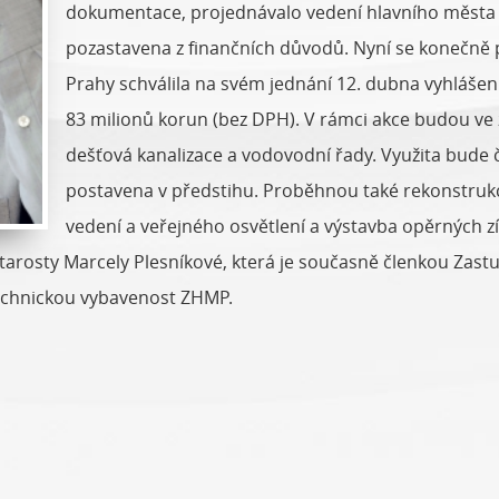
dokumentace, projednávalo vedení hlavního města v
pozastavena z finančních důvodů. Nyní se konečně po
Prahy schválila na svém jednání 12. dubna vyhlášení
83 milionů korun (bez DPH). V rámci akce budou ve
dešťová kanalizace a vodovodní řady. Využita bude če
postavena v předstihu. Proběhnou také rekonstrukc
vedení a veřejného osvětlení a výstavba opěrných z
 starosty Marcely Plesníkové, která je současně členkou Zast
 technickou vybavenost ZHMP.