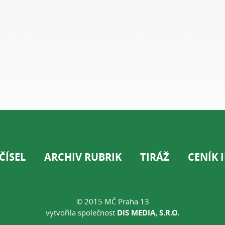
ČÍSEL
ARCHIV RUBRIK
TIRÁŽ
CENÍK 
© 2015 MČ Praha 13
vytvořila společnost
DIS MEDIA, S.R.O.