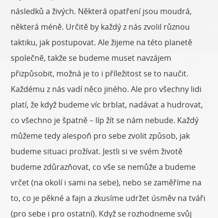
následků a živých. Některá opatření jsou moudrá,
některá méně. Určitě by každý z nás zvolil různou
taktiku, jak postupovat. Ale žijeme na této planetě
společně, takže se budeme muset navzájem
přizpůsobit, možná je to i příležitost se to naučit.
Každému z nás vadí něco jiného. Ale pro všechny lidi
platí, že když budeme víc brblat, nadávat a hudrovat,
co všechno je špatně – líp žít se nám nebude. Každý
můžeme tedy alespoň pro sebe zvolit způsob, jak
budeme situaci prožívat. Jestli si ve svém životě
budeme zdůrazňovat, co vše se nemůže a budeme
vrčet (na okolí i sami na sebe), nebo se zaměříme na
to, co je pěkné a fajn a zkusíme udržet úsměv na tváři
(pro sebe i pro ostatní). Když se rozhodneme svůj