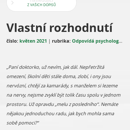
následující
Z VAŠICH DOPISŮ
Vlastní rozhodnutí
číslo:
květen 2021
|
rubrika:
Odpovídá psycholog
|
au
„Paní doktorko, už nevím, jak dál. Nepřetržitá
omezení, školní děti stále doma, zlobí, i ony jsou
nervózní, chtějí za kamarády, s manželem si lezeme
na nervy, nejsme zvyklí být tolik času spolu v jednom
prostoru. Už opravdu „melu z posledního“. Nemáte
nějakou jednoduchou radu, jak bych mohla sama
sobě pomoci?“