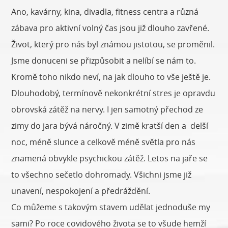
Ano, kavárny, kina, divadla, fitness centra a různá
zábava pro aktivní volný čas jsou již dlouho zavřené.
Život, který pro nás byl známou jistotou, se proměnil.
Jsme donuceni se přizpůsobit a nelíbí se nám to.
Kromě toho nikdo neví, na jak dlouho to vše ještě je.
Dlouhodobý, termínově nekonkrétní stres je opravdu
obrovská zátěž na nervy. I jen samotný přechod ze
zimy do jara bývá náročný. V zimě kratší den a delší
noc, méně slunce a celkově méně světla pro nás
znamená obvykle psychickou zátěž. Letos na jaře se
to všechno sečetlo dohromady. Všichni jsme již
unavení, nespokojení a předráždění.
Co můžeme s takovým stavem udělat jednoduše my
sami? Po roce covidového života se to všude hemží