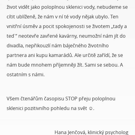
život vidět jako poloplnou sklenici vody, nebudeme se
cítit ublíženě, že nám v ní té vody nějak ubylo. Ten
vnitřní úsměv a pocit spokojenosti se životem „tady a
teď “ neotevře zavřené kavárny, neumožní nám jít do
divadla, nepřikouzlí nám báječného životního
partnera ani kupu kamarádů. Ale určitě zařídí, že se
nám bude mnohem příjemněji žít. Sami se sebou. A
ostatním s námi.
Všem čtenářům časopisu STOP přeju poloplnou
sklenici pozitivního pohledu na svět ☺.
Hana Jenčová, klinický psycholog