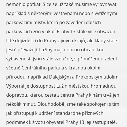
nemohlo potkat. Sice se už také musíme vyrovnávat
například s některými vestavbami nebo s vytíženými
parkovacími místy, která po zavedení dalších
parkovacích zón v okolí Prahy 13 stále více obsazují
lidé dojíždějící do Prahy z jiných krajů, ale klady stále
ještě převažují. Lužiny mají dobrou občanskou
vybavenost, jsou stále vzdušné, s přiměřenou zelení
včetně Centrálního parku a s krásnou okolní
přírodou, například Dalejským a Prokopským údolím.
Výborná je dostupnost Lužin městskou hromadnou
dopravou, kterou cesta z centra Prahy k nám trvá jen
několik minut. Dlouhodobě jsme také spokojeni s tím,
jak přistupují k udržení standardně příznivých
podmínek k životu obyvatel Prahy 13 její zastupitelé.