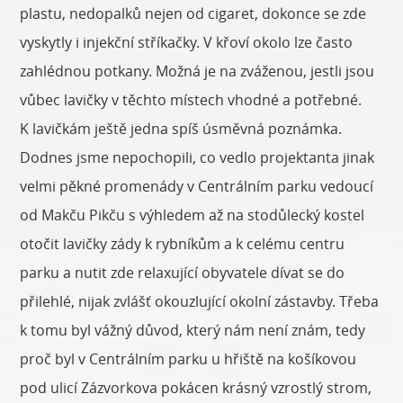
plastu, nedopalků nejen od cigaret, dokonce se zde
vyskytly i injekční stříkačky. V křoví okolo lze často
zahlédnou potkany. Možná je na zváženou, jestli jsou
vůbec lavičky v těchto místech vhodné a potřebné.
K lavičkám ještě jedna spíš úsměvná poznámka.
Dodnes jsme nepochopili, co vedlo projektanta jinak
velmi pěkné promenády v Centrálním parku vedoucí
od Makču Pikču s výhledem až na stodůlecký kostel
otočit lavičky zády k rybníkům a k celému centru
parku a nutit zde relaxující obyvatele dívat se do
přilehlé, nijak zvlášť okouzlující okolní zástavby. Třeba
k tomu byl vážný důvod, který nám není znám, tedy
proč byl v Centrálním parku u hřiště na košíkovou
pod ulicí Zázvorkova pokácen krásný vzrostlý strom,