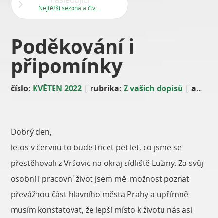
následující
Nejtěžší sezona a čtvrtý titul v řadě
Poděkování i
připomínky
číslo:
KVĚTEN 2022
|
rubrika:
Z vašich dopisů
|
autor:
Dobrý den,
letos v červnu to bude třicet pět let, co jsme se
přestěhovali z Vršovic na okraj sídliště Lužiny. Za svůj
osobní i pracovní život jsem měl možnost poznat
převážnou část hlavního města Prahy a upřímně
musím konstatovat, že lepší místo k životu nás asi