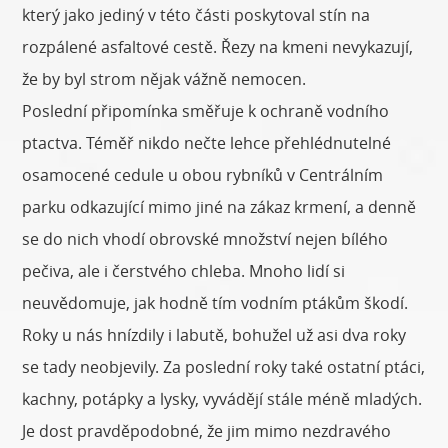
který jako jediný v této části poskytoval stín na
rozpálené asfaltové cestě. Řezy na kmeni nevykazují,
že by byl strom nějak vážně nemocen.
Poslední připomínka směřuje k ochraně vodního
ptactva. Téměř nikdo nečte lehce přehlédnutelné
osamocené cedule u obou rybníků v Centrálním
parku odkazující mimo jiné na zákaz krmení, a denně
se do nich vhodí obrovské množství nejen bílého
pečiva, ale i čerstvého chleba. Mnoho lidí si
neuvědomuje, jak hodně tím vodním ptákům škodí.
Roky u nás hnízdily i labutě, bohužel už asi dva roky
se tady neobjevily. Za poslední roky také ostatní ptáci,
kachny, potápky a lysky, vyvádějí stále méně mladých.
Je dost pravděpodobné, že jim mimo nezdravého