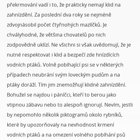
překrmování vadí i to, že prakticky nemají klid na
zahnízdění. Za poslední dva roky se nejméně
zdvojnásobil počet čtyřnohých mazlíčků. Je
chvályhodné, že většina chovatelů po nich
zodpovědně uklízí. Ne všichni si však uvědomují, že je
nutné respektovat i klid a bezpečí zde hnízdících
vodních ptáků. Volně pobíhající psi se v některých
případech neubrání svým loveckým pudům a na
ptáky doráží. Tím jim znemožňují klidné zahnízdění.
Bohužel se najdou i páníčci, kteří to berou jako
vtipnou zábavu nebo to alespoň ignorují. Nevím, jestli
by nepomohlo několik piktogramů okolo rybníků,
které by upozorňovaly na nevhodnost krmení
vodních ptáků a na omezení volného pobíhání psů