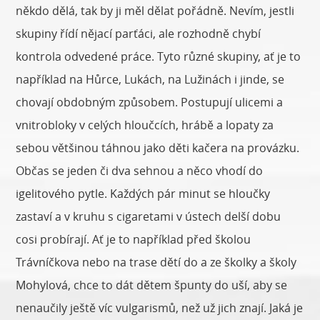
někdo dělá, tak by ji měl dělat pořádně. Nevím, jestli
skupiny řídí nějací parťáci, ale rozhodně chybí
kontrola odvedené práce. Tyto různé skupiny, ať je to
například na Hůrce, Lukách, na Lužinách i jinde, se
chovají obdobným způsobem. Postupují ulicemi a
vnitrobloky v celých hloučcích, hrábě a lopaty za
sebou většinou táhnou jako děti kačera na provázku.
Občas se jeden či dva sehnou a něco vhodí do
igelitového pytle. Každých pár minut se hloučky
zastaví a v kruhu s cigaretami v ústech delší dobu
cosi probírají. Ať je to například před školou
Trávníčkova nebo na trase dětí do a ze školky a školy
Mohylová, chce to dát dětem špunty do uší, aby se
nenaučily ještě víc vulgarismů, než už jich znají. Jaká je