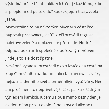
výsledná práce těchto uklízecích čet je každému, kdo
si projde hned po „úklidu“ kousek jejich trasy, zcela
jasné.
Momentálně to na některých plochách částečně
napravili pracovníci „Lesů“, kteří provádí regulaci
náletové zeleně a omlazení té přerostlé. Hodně
odpadu odstranili společně s odřezanými větvemi,
jinde je to ale dost špatné.
Nevábně vypadá i prostředí okolo laviček na cestě na
kraji Centrálního parku pod ulicí Kettnerova. Lavičky
nejsou za denního světla téměř nikým využívány. Není
ani proč, není to nejpřívětivější část parku s žádným
výhledem kamkoli. K čemu slouží mimo běžný den je
evidentní po projití okolo. Plno lahví od alkoholu,