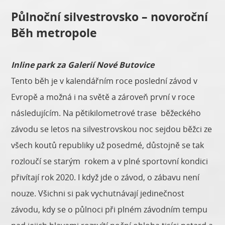
Půlnoční silvestrovsko – novoroční
Běh metropole
Inline park za Galerií Nové Butovice
Tento běh je v kalendářním roce poslední závod v
Evropě a možná i na světě a zároveň první v roce
následujícím. Na pětikilometrové trase běžeckého
závodu se letos na silvestrovskou noc sejdou běžci ze
všech koutů republiky už posedmé, důstojně se tak
rozloučí se starým rokem a v plné sportovní kondici
přivítají rok 2020. I když jde o závod, o zábavu není
nouze. Všichni si pak vychutnávají jedinečnost
závodu, kdy se o půlnoci při plném závodním tempu