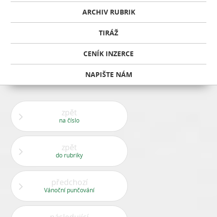
ARCHIV RUBRIK
TIRÁŽ
CENÍK INZERCE
NAPIŠTE NÁM
zpět
na číslo
zpět
do rubriky
předchozí
Vánoční punčování