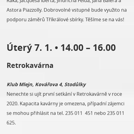
Raka, Jacquesa Iberta, Jindřicha Felda, Jana Baiera a
Astora Piazzolly. Dobrovolné vstupné bude využito na
podporu záměrů Tříkrálové sbírky. Těšíme se na vás!
Úterý 7. 1. • 14.00 – 16.00
Retrokavárna
Klub Mlejn, Kovářova 4, Stodůlky
Nenechte si ujít první setkání v Retrokavárně v roce
2020. Kapacita kavárny je omezena, případní zájemci
se mohou přihlásit na tel. 235 011 451 nebo 235 011
625.