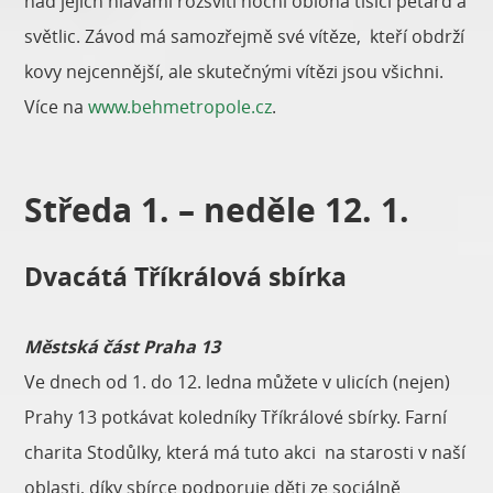
nad jejich hlavami rozsvítí noční obloha tisíci petard a
světlic. Závod má samozřejmě své vítěze, kteří obdrží
kovy nejcennější, ale skutečnými vítězi jsou všichni.
Více na
www.behmetropole.cz
.
Středa 1. – neděle 12. 1.
Dvacátá Tříkrálová sbírka
Městská část Praha 13
Ve dnech od 1. do 12. ledna můžete v ulicích (nejen)
Prahy 13 potkávat koledníky Tříkrálové sbírky. Farní
charita Stodůlky, která má tuto akci na starosti v naší
oblasti, díky sbírce podporuje děti ze sociálně