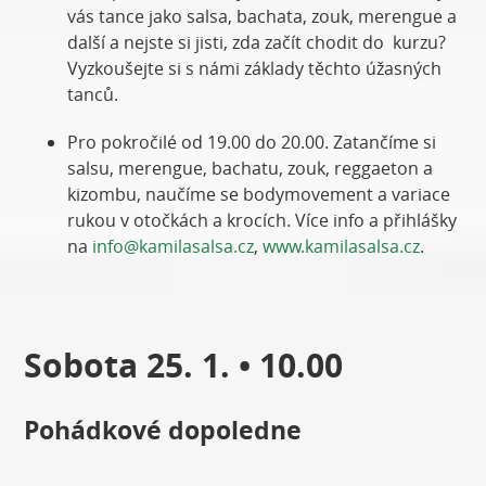
vás tance jako salsa, bachata, zouk, merengue a
další a nejste si jisti, zda začít chodit do kurzu?
Vyzkoušejte si s námi základy těchto úžasných
tanců.
Pro pokročilé od 19.00 do 20.00. Zatančíme si
salsu, merengue, bachatu, zouk, reggaeton a
kizombu, naučíme se bodymovement a variace
rukou v otočkách a krocích. Více info a přihlášky
na
info@kamilasalsa.cz
,
www.kamilasalsa.cz
.
Sobota 25. 1. • 10.00
Pohádkové dopoledne