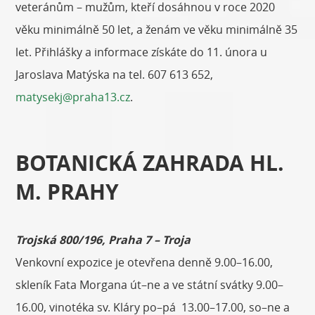
veteránům – mužům, kteří dosáhnou v roce 2020
věku minimálně 50 let, a ženám ve věku minimálně 35
let. Přihlášky a informace získáte do 11. února u
Jaroslava Matýska na tel. 607 613 652,
matysekj@praha13.cz
.
BOTANICKÁ ZAHRADA HL.
M. PRAHY
Trojská 800/196, Praha 7 – Troja
Venkovní expozice je otevřena denně 9.00–16.00,
skleník Fata Morgana út–ne a ve státní svátky 9.00–
16.00, vinotéka sv. Kláry po–pá 13.00–17.00, so–ne a