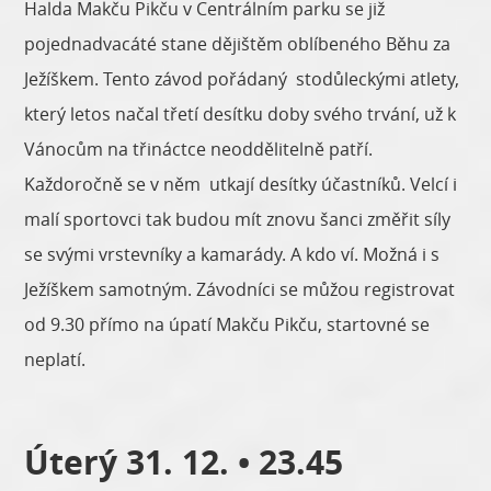
Halda Makču Pikču v Centrálním parku se již
pojednadvacáté stane dějištěm oblíbeného Běhu za
Ježíškem. Tento závod pořádaný stodůleckými atlety,
který letos načal třetí desítku doby svého trvání, už k
Vánocům na třináctce neoddělitelně patří.
Každoročně se v něm utkají desítky účastníků. Velcí i
malí sportovci tak budou mít znovu šanci změřit síly
se svými vrstevníky a kamarády. A kdo ví. Možná i s
Ježíškem samotným. Závodníci se můžou registrovat
od 9.30 přímo na úpatí Makču Pikču, startovné se
neplatí.
Úterý 31. 12. • 23.45