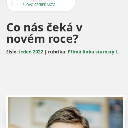
následující
SLOVO ŠÉFREDAKTORKY
Co nás čeká v
novém roce?
číslo:
leden 2022
|
rubrika:
Přímá linka starosty Ing. Davida Vodrážky