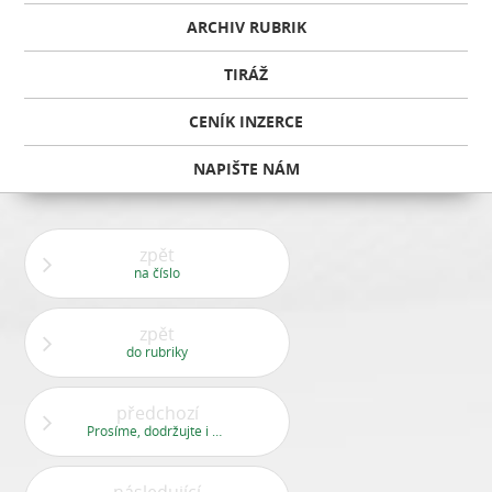
ARCHIV RUBRIK
TIRÁŽ
CENÍK INZERCE
NAPIŠTE NÁM
zpět
na číslo
zpět
do rubriky
předchozí
Prosíme, dodržujte i nadále následující pokyny