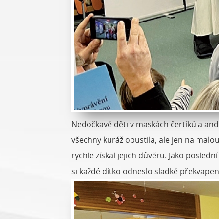
Nedočkavé děti v maskách čertíků a andí
všechny kuráž opustila, ale jen na malou
rychle získal jejich důvěru. Jako posledn
si každé dítko odneslo sladké překvapen