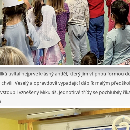
lků uvítal nejprve krásný anděl, který jim vtipnou formou d
 chvíli. Veselý a opravdově vypadající ďáblík malým předškol
í vstoupil vznešený Mikuláš. Jednotlivé třídy se pochlubily ří
í.