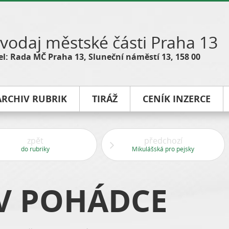
vodaj městské části Praha 13
l: Rada MČ Praha 13, Sluneční náměstí 13, 158 00
ARCHIV RUBRIK
TIRÁŽ
CENÍK INZERCE
zpět
předchozí
do rubriky
Mikulášská pro pejsky
V POHÁDCE