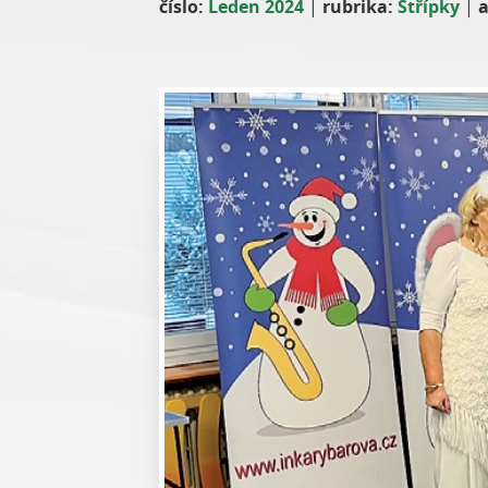
číslo:
Leden 2024
|
rubrika:
Střípky
|
a