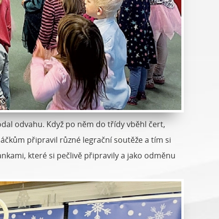
odal odvahu. Když po něm do třídy vběhl čert,
áčkům připravil různé legrační soutěže a tím si
kankami, které si pečlivě připravily a jako odměnu