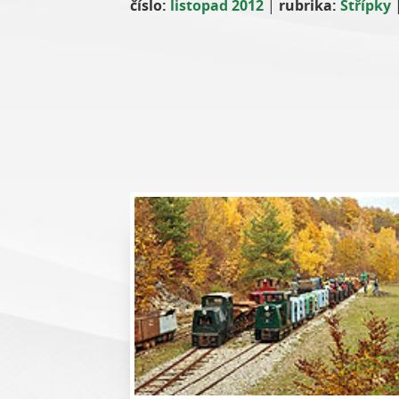
číslo:
listopad 2012
|
rubrika:
Střípky