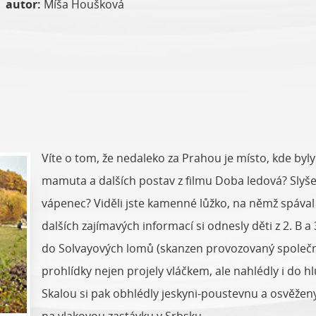
|
autor:
Míša Houšková
Víte o tom, že nedaleko za Prahou je místo, kde by
mamuta a dalších postav z filmu Doba ledová? Slyšel
vápenec? Viděli jste kamenné lůžko, na němž spával
dalších zajímavých informací si odnesly děti z 2. B a
do Solvayových lomů (skanzen provozovaný společn
prohlídky nejen projely vláčkem, ale nahlédly i do h
Skalou si pak obhlédly jeskyni-poustevnu a osvěžen