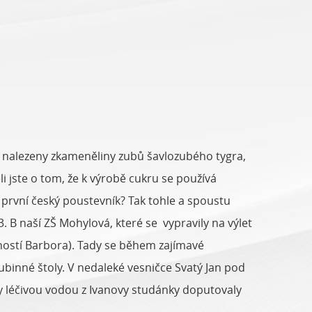
ly nalezeny zkameněliny zubů šavlozubého tygra,
i jste o tom, že k výrobě cukru se používá
 první český poustevník? Tak tohle a spoustu
 3. B naší ZŠ Mohylová, které se vypravily na výlet
ostí Barbora). Tady se během zajímavé
lubinné štoly. V nedaleké vesničce Svatý Jan pod
y léčivou vodou z Ivanovy studánky doputovaly