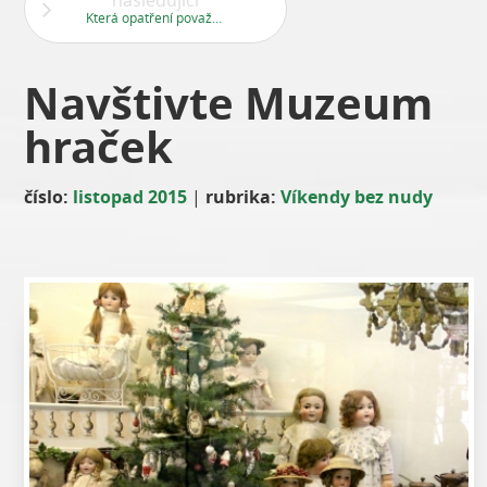
následující
Která opatření považujete za nejpodstatnější?
Navštivte Muzeum
hraček
číslo:
listopad 2015
|
rubrika:
Víkendy bez nudy