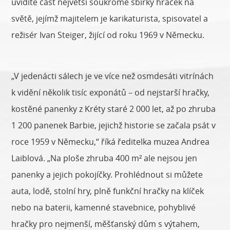
uvidíte část největší soukromé sbírky hraček na
světě, jejímž majitelem je karikaturista, spisovatel a
režisér Ivan Steiger, žijící od roku 1969 v Německu.
„V jedenácti sálech je ve více než osmdesáti vitrínách
k vidění několik tisíc exponátů – od nejstarší hračky,
kostěné panenky z Kréty staré 2 000 let, až po zhruba
1 200 panenek Barbie, jejichž historie se začala psát v
roce 1959 v Německu,“ říká ředitelka muzea Andrea
Laiblová. „Na ploše zhruba 400 m² ale nejsou jen
panenky a jejich pokojíčky. Prohlédnout si můžete
auta, lodě, stolní hry, plně funkční hračky na klíček
nebo na baterii, kamenné stavebnice, pohyblivé
hračky pro nejmenší, měšťanský dům s výtahem,