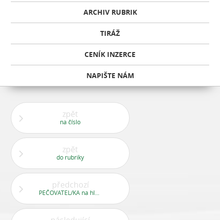
ARCHIV RUBRIK
TIRÁŽ
CENÍK INZERCE
NAPIŠTE NÁM
zpět
na číslo
zpět
do rubriky
předchozí
PEČOVATEL/KA na hlavní pracovní poměr