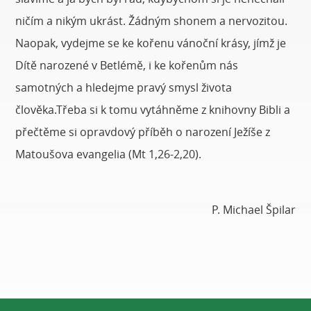
ničím a nikým ukrást. Žádným shonem a nervozitou.
Naopak, vydejme se ke kořenu vánoční krásy, jímž je
Dítě narozené v Betlémě, i ke kořenům nás
samotných a hledejme pravý smysl života
člověka.Třeba si k tomu vytáhněme z knihovny Bibli a
přečtěme si opravdový příběh o narození Ježíše z
Matoušova evangelia (Mt 1,26-2,20).
P. Michael Špilar