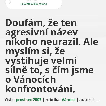
následující
Silvestrovská strana
Doufám, že ten
agresivní název
nikoho neurazil. Ale
myslím si, že
vystihuje velmi
silně to, s čím jsme
o Vánocích
konfrontováni.
číslo:
prosinec 2007
|
rubrika:
Vánoce
|
autor:
P. Michael Špilar