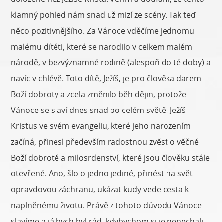
klamný pohled nám snad už mizí ze scény. Tak teď
něco pozitivnějšího. Za Vánoce vděčíme jednomu
malému dítěti, které se narodilo v celkem malém
národě, v bezvýznamné rodině (alespoň do té doby) a
navíc v chlévě. Toto dítě, Ježíš, je pro člověka darem
Boží dobroty a zcela změnilo běh dějin, protože
Vánoce se slaví dnes snad po celém světě. Ježíš
Kristus ve svém evangeliu, které jeho narozením
začíná, přinesl především radostnou zvěst o věčné
Boží dobrotě a milosrdenství, které jsou člověku stále
otevřené. Ano, šlo o jedno jediné, přinést na svět
opravdovou záchranu, ukázat kudy vede cesta k
naplněnému životu. Právě z tohoto důvodu Vánoce
slavíme a já bych byl rád, kdybychom si je nenechali