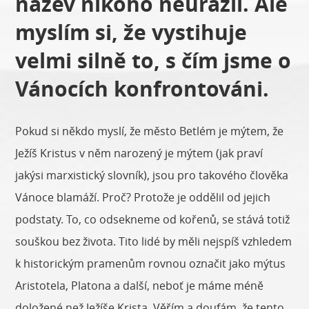
název nikoho neurazil. Ale
myslím si, že vystihuje
velmi silně to, s čím jsme o
Vánocích konfrontováni.
Pokud si někdo myslí, že město Betlém je mýtem, že
Ježíš Kristus v něm narozený je mýtem (jak praví
jakýsi marxistický slovník), jsou pro takového člověka
Vánoce blamáží. Proč? Protože je oddělil od jejich
podstaty. To, co odsekneme od kořenů, se stává totiž
souškou bez života. Tito lidé by měli nejspíš vzhledem
k historickým pramenům rovnou označit jako mýtus
Aristotela, Platona a další, neboť je máme méně
doložené než Ježíše Krista. Věřím a doufám, že tento