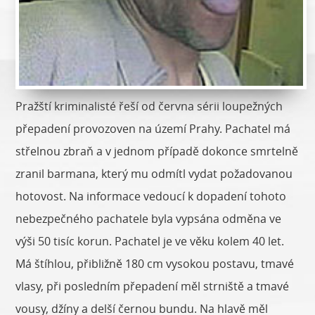
Pražští kriminalisté řeší od června sérii loupežných
přepadení provozoven na území Prahy. Pachatel má
střelnou zbraň a v jednom případě dokonce smrtelně
zranil barmana, který mu odmítl vydat požadovanou
hotovost. Na informace vedoucí k dopadení tohoto
nebezpečného pachatele byla vypsána odměna ve
výši 50 tisíc korun. Pachatel je ve věku kolem 40 let.
Má štíhlou, přibližně 180 cm vysokou postavu, tmavé
vlasy, při posledním přepadení měl strniště a tmavé
vousy, džíny a delší černou bundu. Na hlavě měl