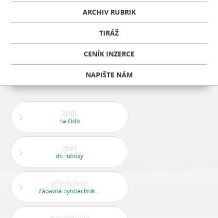
ARCHIV RUBRIK
TIRÁŽ
CENÍK INZERCE
NAPIŠTE NÁM
zpět
na číslo
zpět
do rubriky
předchozí
Zábavná pyrotechnika jen na přelomu roku