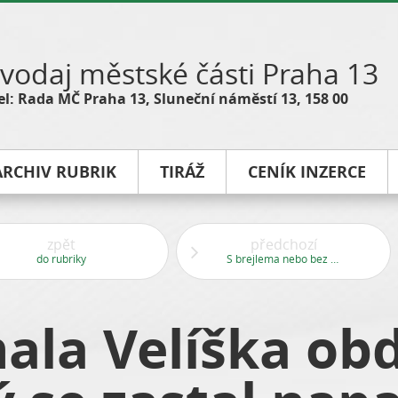
vodaj městské části Praha 13
l: Rada MČ Praha 13, Sluneční náměstí 13, 158 00
ARCHIV RUBRIK
TIRÁŽ
CENÍK INZERCE
zpět
předchozí
do rubriky
S brejlema nebo bez brejlí
ala Velíška obd