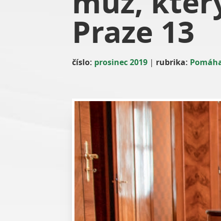
muž, kter
Praze 13
číslo:
prosinec 2019
|
rubrika:
Pomáha