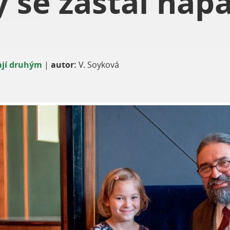
ý se zastal nap
jí druhým
|
autor:
V. Soyková