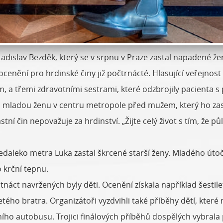
Ladislav Bezděk, který se v srpnu v Praze zastal napadené ž
cenění pro hrdinské činy již počtrnácté. Hlasující veřejn
 a třemi zdravotními sestrami, které odzbrojily pacienta s pi
l mladou ženu v centru metropole před mužem, který ho zast
tní čin nepovažuje za hrdinství. „Žijte celý život s tím, že p
edaleko metra Luka zastal škrcené starší ženy. Mladého útočn
 krční tepnu.
stnáct navržených byly děti. Ocenění získala například šest
etého bratra. Organizátoři vyzdvihli také příběhy dětí, které
 autobusu. Trojici finálových příběhů dospělých vybrala po