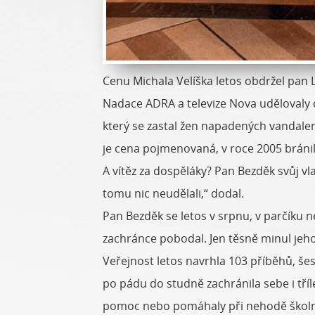
Cenu Michala Velíška letos obdržel pan 
Nadace ADRA a televize Nova udělovaly o
který se zastal žen napadených vandalem,
je cena pojmenovaná, v roce 2005 bráni
A vítěz za dospěláky? Pan Bezděk svůj vlas
tomu nic neudělali,“ dodal.
Pan Bezděk se letos v srpnu, v parčíku n
zachránce pobodal. Jen těsně minul jeho
Veřejnost letos navrhla 103 příběhů, še
po pádu do studně zachránila sebe i tříl
pomoc nebo pomáhaly při nehodě školního