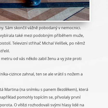
eny. Sám skončil vážně pobodaný v nemocnici.
ost vybírala také mezi podobným příběhem muže,
stolí. Televizní střihač Michal Velíšek, po němž
řelil.
ůl metru od vás někdo zabil ženu a vy jste proti
íka-cizince zahnal, ten se ale vrátil s nožem a
iletá Martina (na snímku s panem Bezděkem), která
 například pomohly topícím se, přivolaly první
rota. O vítězi rozhodovali svými hlasy lidé na