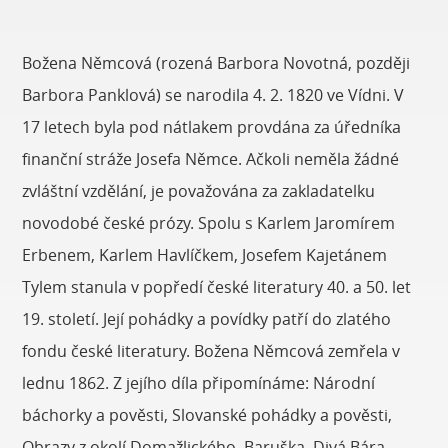
Božena Němcová (rozená Barbora Novotná, později
Barbora Panklová) se narodila 4. 2. 1820 ve Vídni. V
17 letech byla pod nátlakem provdána za úředníka
finanční stráže Josefa Němce. Ačkoli neměla žádné
zvláštní vzdělání, je považována za zakladatelku
novodobé české prózy. Spolu s Karlem Jaromírem
Erbenem, Karlem Havlíčkem, Josefem Kajetánem
Tylem stanula v popředí české literatury 40. a 50. let
19. století. Její pohádky a povídky patří do zlatého
fondu české literatury. Božena Němcová zemřela v
lednu 1862. Z jejího díla připomínáme: Národní
báchorky a pověsti, Slovanské pohádky a pověsti,
Obrazy z okolí Domažlického, Baruška, Divá Bára,