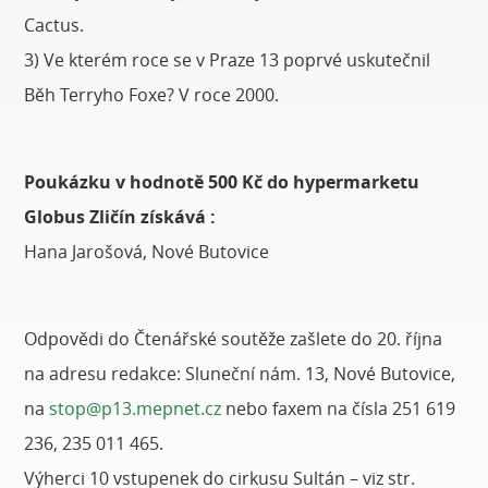
Cactus.
3) Ve kterém roce se v Praze 13 poprvé uskutečnil
Běh Terryho Foxe? V roce 2000.
Poukázku v hodnotě 500 Kč do hypermarketu
Globus Zličín získává :
Hana Jarošová, Nové Butovice
Odpovědi do Čtenářské soutěže zašlete do 20. října
na adresu redakce: Sluneční nám. 13, Nové Butovice,
na
stop@p13.mepnet.cz
nebo faxem na čísla 251 619
236, 235 011 465.
Výherci 10 vstupenek do cirkusu Sultán – viz str.