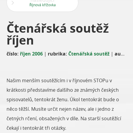
následující
Říjnová křížovka
Čtenářská soutěž
říjen
číslo:
říjen 2006
|
rubrika:
Čtenářská soutěž
|
autor:
E
Našim menším soutěžícím i v říjnovém STOPu v
krátkosti představíme dalšího ze známých českých
spisovatelů, tentokrát ženu. Úkol tentokrát bude o
něco těžší. Musíte určit nejen název, ale i jedno z
četných rčení, obsažených v díle. Na starší soutěžící
čekají i tentokrát tři otázky.