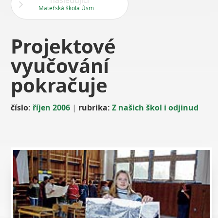
následující
Mateřská škola Úsměv na Velké Ohradě
Projektové
vyučování
pokračuje
číslo:
říjen 2006
|
rubrika:
Z našich škol i odjinud