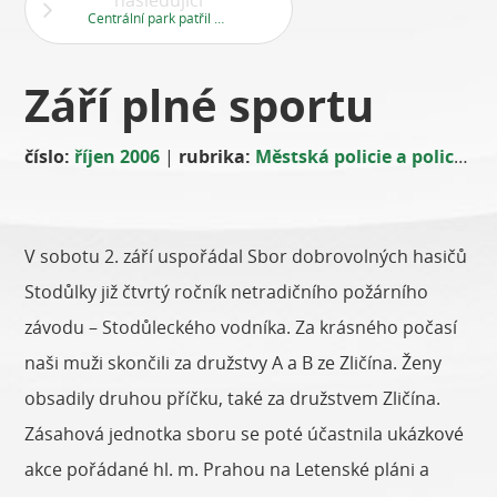
následující
Centrální park patřil dobrovolným hasičům
Září plné sportu
číslo:
říjen 2006
|
rubrika:
Městská policie a policie ČR
V sobotu 2. září uspořádal Sbor dobrovolných hasičů
Stodůlky již čtvrtý ročník netradičního požárního
závodu – Stodůleckého vodníka. Za krásného počasí
naši muži skončili za družstvy A a B ze Zličína. Ženy
obsadily druhou příčku, také za družstvem Zličína.
Zásahová jednotka sboru se poté účastnila ukázkové
akce pořádané hl. m. Prahou na Letenské pláni a