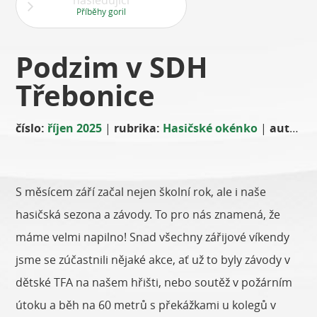
následující
Příběhy goril
Podzim v SDH
Třebonice
číslo:
říjen 2025
|
rubrika:
Hasičské okénko
|
autor:
P
S měsícem září začal nejen školní rok, ale i naše
hasičská sezona a závody. To pro nás znamená, že
máme velmi napilno! Snad všechny zářijové víkendy
jsme se zúčastnili nějaké akce, ať už to byly závody v
dětské TFA na našem hřišti, nebo soutěž v požárním
útoku a běh na 60 metrů s překážkami u kolegů v