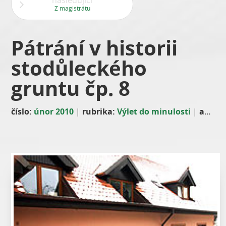
následující
Z magistrátu
Pátrání v historii
stodůleckého
gruntu čp. 8
číslo:
únor 2010
|
rubrika:
Výlet do minulosti
|
autor: