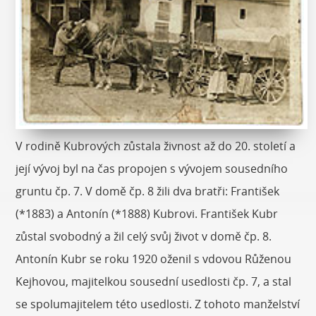
V rodině Kubrových zůstala živnost až do 20. století a
její vývoj byl na čas propojen s vývojem sousedního
gruntu čp. 7. V domě čp. 8 žili dva bratři: František
(*1883) a Antonín (*1888) Kubrovi. František Kubr
zůstal svobodný a žil celý svůj život v domě čp. 8.
Antonín Kubr se roku 1920 oženil s vdovou Růženou
Kejhovou, majitelkou sousední usedlosti čp. 7, a stal
se spolumajitelem této usedlosti. Z tohoto manželství