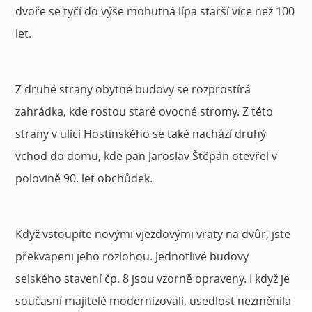
dvoře se tyčí do výše mohutná lípa starší více než 100
let.
Z druhé strany obytné budovy se rozprostírá
zahrádka, kde rostou staré ovocné stromy. Z této
strany v ulici Hostinského se také nachází druhý
vchod do domu, kde pan Jaroslav Štěpán otevřel v
polovině 90. let obchůdek.
Když vstoupíte novými vjezdovými vraty na dvůr, jste
překvapeni jeho rozlohou. Jednotlivé budovy
selského stavení čp. 8 jsou vzorně opraveny. I když je
současní majitelé modernizovali, usedlost nezměnila