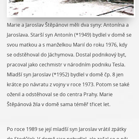
Marie a Jaroslav Štěpánovi měli dva syny: Antonína a
Jaroslava. Starší syn Antonín (*1949) bydlel v domě se
svou matkou a s manželkou Marií do roku 1976, kdy
se odstěhoval do Jáchymova. Dostal podnikový byt,
pracoval jako cechmistr v národním podniku Tesla.
Mladší syn Jaroslav (*1952) bydlel v domě čp. 8 jen
krátce po návratu z vojny v roce 1973. Potom se také
oženil a odstěhoval se do centra Prahy. Marie
Štěpánová žila v domě sama téměř třicet let.
Po roce 1989 se její mladší syn Jaroslav vrátil zpátky
do Stodůlek. V domě sice nebydlel, ale začal se o něj