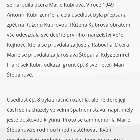
se narodila dcera Marie Kubrová. V roce 1949
Antonín Kubr zemřel a celá usedlost byla přepsána
zpět na Růženu Kubrovou. Růžena Kubrová obratem
vše odevzdala své dceři z prvního manželství Věře
Kejhové, která se provdala za Josefa Rabocha. Dcera
Marie se provdala za Jaroslava Štěpána. Když zemřel
František Kubr, odkázal grunt čp. 8 své neteři Marii
Štěpánové.
Usedlost čp. 8 byla značně rozlehlá, ale některé její
části se nacházely ve velmi špatném stavu, např. měly
ještě doškovou krytinu. Proto se tam nemohla Marie
Štěpánová s rodinou hned nastěhovat. Kvůli
nevyhovujícím podmínkám byla zbourána obytná