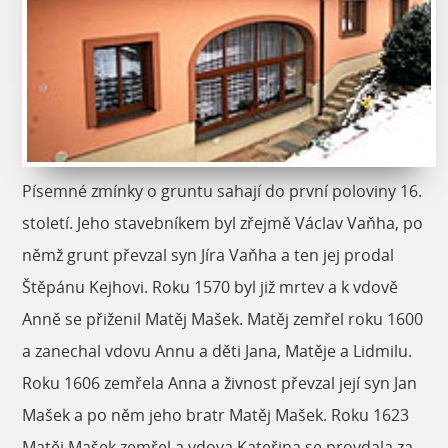
Písemné zmínky o gruntu sahají do první poloviny 16.
století. Jeho stavebníkem byl zřejmě Václav Vaňha, po
němž grunt převzal syn Jíra Vaňha a ten jej prodal
Štěpánu Kejhovi. Roku 1570 byl již mrtev a k vdově
Anně se přiženil Matěj Mašek. Matěj zemřel roku 1600
a zanechal vdovu Annu a děti Jana, Matěje a Lidmilu.
Roku 1606 zemřela Anna a živnost převzal její syn Jan
Mašek a po něm jeho bratr Matěj Mašek. Roku 1623
Matěj Mašek zemřel a vdova Kateřina se provdala za