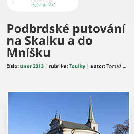
následující
1500 angličáků
Podbrdské putování
na Skalku a do
Mníšku
číslo:
únor 2013
|
rubrika:
Toulky
|
autor:
Tomáš Lubovský, Klub českých turistů Praha-Karlov, oddíl TurBan