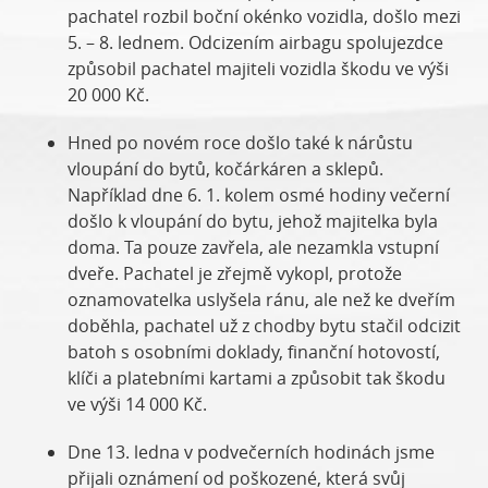
pachatel rozbil boční okénko vozidla, došlo mezi
5. – 8. lednem. Odcizením airbagu spolujezdce
způsobil pachatel majiteli vozidla škodu ve výši
20 000 Kč.
Hned po novém roce došlo také k nárůstu
vloupání do bytů, kočárkáren a sklepů.
Například dne 6. 1. kolem osmé hodiny večerní
došlo k vloupání do bytu, jehož majitelka byla
doma. Ta pouze zavřela, ale nezamkla vstupní
dveře. Pachatel je zřejmě vykopl, protože
oznamovatelka uslyšela ránu, ale než ke dveřím
doběhla, pachatel už z chodby bytu stačil odcizit
batoh s osobními doklady, finanční hotovostí,
klíči a platebními kartami a způsobit tak škodu
ve výši 14 000 Kč.
Dne 13. ledna v podvečerních hodinách jsme
přijali oznámení od poškozené, která svůj