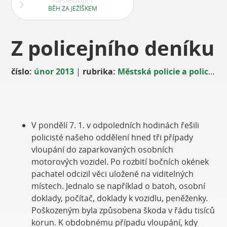
následující
BĚH ZA JEŽÍŠKEM
Z policejního deníku
číslo:
únor 2013
|
rubrika:
Městská policie a policie ČR
V pondělí 7. 1. v odpoledních hodinách řešili
policisté našeho oddělení hned tři případy
vloupání do zaparkovaných osobních
motorových vozidel. Po rozbití bočních okének
pachatel odcizil věci uložené na viditelných
místech. Jednalo se například o batoh, osobní
doklady, počítač, doklady k vozidlu, peněženky.
Poškozeným byla způsobena škoda v řádu tisíců
korun. K obdobnému případu vloupání, kdy