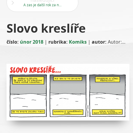
následující
A zas je další rok za námi
Slovo kreslíře
číslo:
únor 2018
|
rubrika:
Komiks
|
autor:
Autor: Pavel Talaš