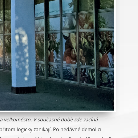
na velkoměsto. V současné době zde začíná
přitom logicky zanikají. Po nedávné demolici