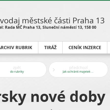
vodaj městské části Praha 13
l: Rada MČ Praha 13, Sluneční náměstí 13, 158 00
ARCHIV RUBRIK
TIRÁŽ
CENÍK INZERCE
zpět
předchozí
do rubriky
Jak ochránit majetek na víkendy
rsky nové doby