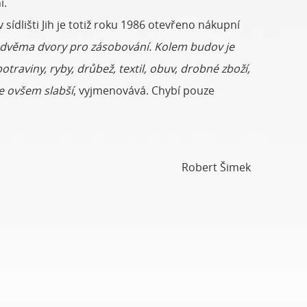
i.
ídlišti Jih je totiž roku 1986 otevřeno nákupní
e dvěma dvory pro zásobování. Kolem budov je
traviny, ryby, drůbež, textil, obuv, drobné zboží,
je ovšem slabší
, vyjmenovává. Chybí pouze
Robert Šimek