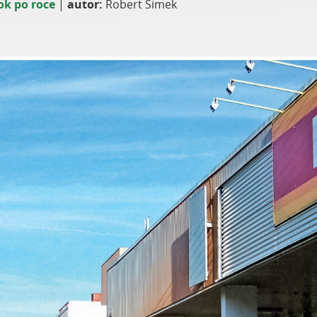
ok po roce
|
autor:
Robert Šimek