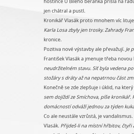
hostince U Bílého beránka přišla na řadu
jen chátral a pustl.
Kronikář Vlasák proto mnohem víc lituje
Karla Losa zbyly jen trosky. Zahrady Fra
kronice.
Pozitiva nové výstavby ale převažují.
Je p
František Vlasák a jmenuje třeba novou k
neudržitelném stavu. Síť byla vedena p
stožáry s dráty až na nepatrnou část zmi
Konečně se zde zlepšuje i úklid, na který
sem dojíždí ze Smíchova, píše kronikář.
domácností odváží jednou za týden kuk
Co ale neustále vzrůstá, je vandalismus.
Vlasák.
Přijdeš-li na místní hřbitov, čtyř