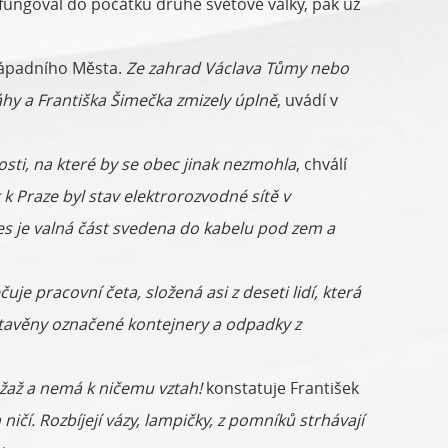
 fungoval do počátku druhé světové války, pak už
ozápadního Města.
Ze zahrad Václava Tůmy nebo
láhy a Františka Šimečka zmizely úplně
, uvádí v
sti, na které by se obec jinak nezmohla
, chválí
k Praze byl stav elektrorozvodné sítě v
s je valná část svedena do kabelu pod zem a
čuje pracovní četa, složená asi z deseti lidí, která
estavěny označené kontejnery a odpadky z
ažaž a nemá k ničemu vztah!
konstatuje František
ničí. Rozbíjejí vázy, lampičky, z pomníků strhávají