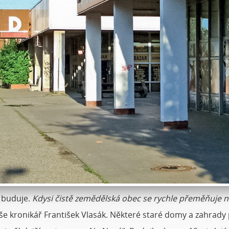
 buduje.
Kdysi čistě zemědělská obec se rychle přeměňuje 
íše kronikář František Vlasák. Některé staré domy a zahrady 