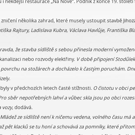
 i někdejší restaurace „Na Nové“. Podnik z konce 19. století
 zničení několika zahrad, které musely ustoupit stavbě Jih
ntiška Rajtury, Ladislava Kubra, Václava Havlůje, Františka B
ravda, že stavba sídliště s sebou přinesla moderní vymoženo
analizaci nebo rozvody elektřiny.
V době připojení Stodůlek 
o povrchu na stožárech a docházelo k častým poruchám. Dne
zely
.
 byly v předchozích letech časté stížnosti.
O čistotu v obci pe
 Pro sběr nepotřebných lahví a vůbec skla jsou po obci roz
a vozy
, dodává.
Mládež ze sídliště není k ničemu vedena, volného času má 
i až pět klacků se tu honí a schovává za pomníky, které přitom 