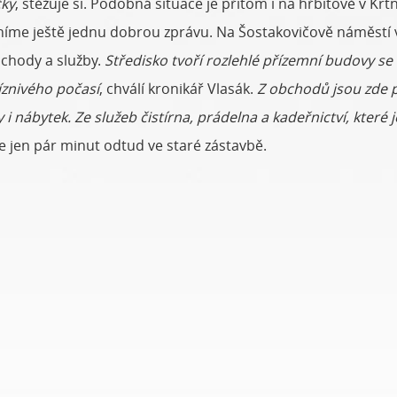
čky
, stěžuje si. Podobná situace je přitom i na hřbitově v Krtn
íme ještě jednu dobrou zprávu. Na Šostakovičově náměstí v s
bchody a služby.
Středisko tvoří rozlehlé přízemní budovy s
říznivého počasí
, chválí kronikář Vlasák.
Z obchodů jsou zde po
y i nábytek. Ze služeb čistírna, prádelna a kadeřnictví, které 
e jen pár minut odtud ve staré zástavbě.