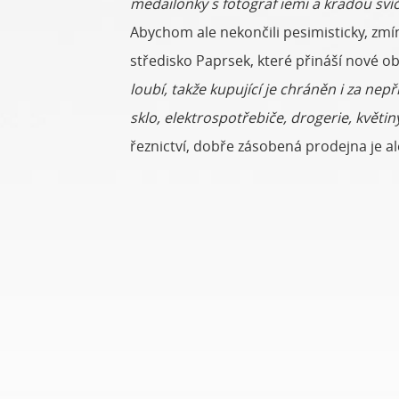
medailonky s fotograf iemi a kradou sví
Abychom ale nekončili pesimisticky, zmín
středisko Paprsek, které přináší nové o
loubí, takže kupující je chráněn i za nep
sklo, elektrospotřebiče, drogerie, květin
řeznictví, dobře zásobená prodejna je al