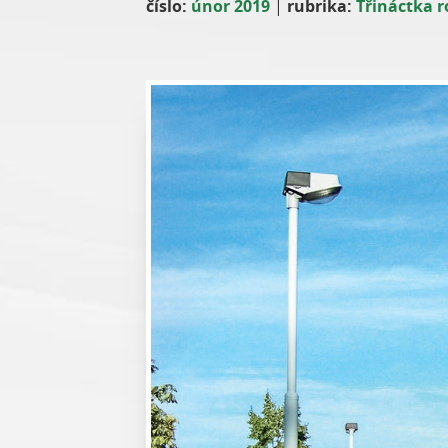
číslo:
únor 2019
|
rubrika:
Třináctka r