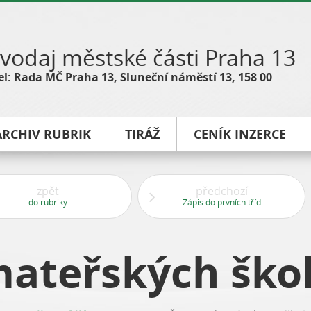
vodaj městské části Praha 13
l: Rada MČ Praha 13, Sluneční náměstí 13, 158 00
ARCHIV RUBRIK
TIRÁŽ
CENÍK INZERCE
zpět
předchozí
do rubriky
Zápis do prvních tříd
mateřských ško