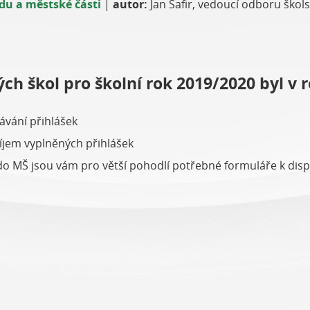
du a městské části
|
autor:
Jan Šafir, vedoucí odboru škols
ch škol pro školní rok 2019/2020 byl v 
ávání přihlášek
íjem vyplněných přihlášek
e do MŠ jsou vám pro větší pohodlí potřebné formuláře k disp