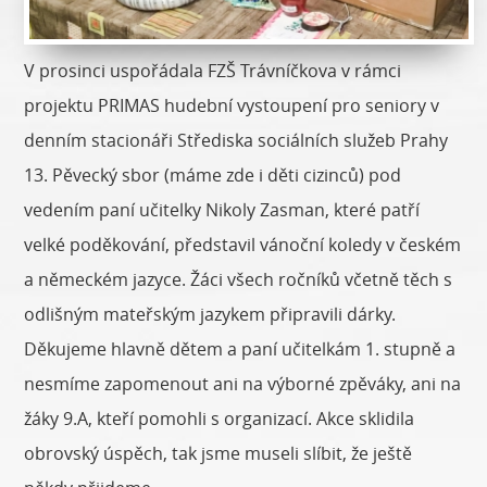
V prosinci uspořádala FZŠ Trávníčkova v rámci
projektu PRIMAS hudební vystoupení pro seniory v
denním stacionáři Střediska sociálních služeb Prahy
13. Pěvecký sbor (máme zde i děti cizinců) pod
vedením paní učitelky Nikoly Zasman, které patří
velké poděkování, představil vánoční koledy v českém
a německém jazyce. Žáci všech ročníků včetně těch s
odlišným mateřským jazykem připravili dárky.
Děkujeme hlavně dětem a paní učitelkám 1. stupně a
nesmíme zapomenout ani na výborné zpěváky, ani na
žáky 9.A, kteří pomohli s organizací. Akce sklidila
obrovský úspěch, tak jsme museli slíbit, že ještě