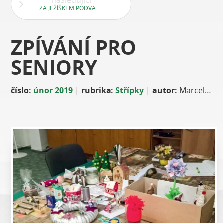
následující
ZA JEŽÍŠKEM PODVACÁTÉ
ZPÍVÁNÍ PRO
SENIORY
číslo:
únor 2019
|
rubrika:
Střípky
|
autor:
Marcela Fuglíková