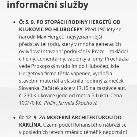
informační služby
Čt 5. 9. PO STOPÁCH RODINY HERGETŮ OD
KLUKOVIC PO HLUBOČEPY
. Před 190 lety se
narodil Max Herget, nejvýznamnější
představitel rodu, který v mnoha generacích
ovlivňoval stavební podnikání v Praze – zakládal
cihelny, cementárny, vápenky a lomy. Procházka
vede Prokopským údolím do Hlubočep, kde
Hergetova firma těžila vápenec, vyráběla
stavební materiál a vlastnila rodinný zámeček
Slovanka. Začátek akce v 17.15 na zastávce aut.
č. 230 Klukovice (jede od metra B Luka). Cena
100/70 Kč.
PhDr. Jarmila Škochová
Čt 12. 9. ZA MODERNÍ ARCHITEKTUROU DO
KARLÍNA
. Území podél Rohanského nábřeží se
v posledních letech změnilo téměř k nepoznání