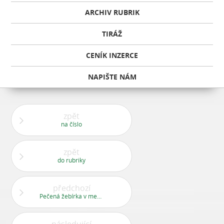
ARCHIV RUBRIK
TIRÁŽ
CENÍK INZERCE
NAPIŠTE NÁM
zpět
na číslo
zpět
do rubriky
předchozí
Pečená žebírka v medovém chilli