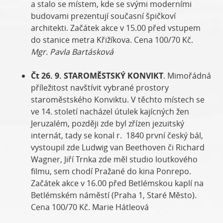
a stalo se místem, kde se svými moderními
budovami prezentují současní špičkoví
architekti. Začátek akce v 15.00 před vstupem
do stanice metra Křižíkova. Cena 100/70 Kč.
Mgr. Pavla Bartásková
Čt 26. 9. STAROMĚSTSKÝ KONVIKT
. Mimořádná
příležitost navštívit vybrané prostory
staroměstského Konviktu. V těchto místech se
ve 14. století nacházel útulek kajícných žen
Jeruzalém, později zde byl zřízen jezuitský
internát, tady se konal r. 1840 první český bál,
vystoupil zde Ludwig van Beethoven či Richard
Wagner, Jiří Trnka zde měl studio loutkového
filmu, sem chodí Pražané do kina Ponrepo.
Začátek akce v 16.00 před Betlémskou kaplí na
Betlémském náměstí (Praha 1, Staré Město).
Cena 100/70 Kč. Marie Hátleová