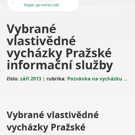
následující
Maják uprostřed sídliště
Vybrané
vlastivědné
vycházky Pražské
informační služby
číslo:
září 2013
|
rubrika:
Pozvánka na vycházku
|
au
Vybrané vlastivědné
vycházky Pražské