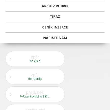
ARCHIV RUBRIK
TIRÁŽ
CENÍK INZERCE
NAPIŠTE NÁM
zpět
na číslo
zpět
do rubriky
předchozí
P+R parkoviště u Zličína