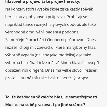
hlasového projevu také projev herecký.
Na konzervatoři i vysoké škole získá každý zpěvák
hereckou a pohybovou průpravu. Probírají se
například tance různých stylových období, ale také
věrohodné omdlívání, padání a podobně.
Samozřejmě prochází i činoherní průpravou. Dnes
režiséři chtějí mít zpěvačku, která má výborný hlas,
výborně vypadá (nejlépe jako modelka) a je také
výborná herečka. Dříve měl většinou hlavní slovo při
obsazení rolí dirigent. Dnes má velké slovo i režisér,
proto je nutné mít také kvalitní herecký projev.
To, že každodenně cvičíte hlas, je samozřejmostí.
Musíte na sobě pracovat i po jiné stránce?