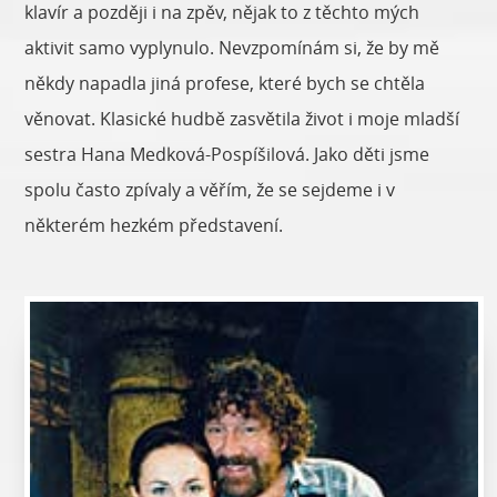
klavír a později i na zpěv, nějak to z těchto mých
aktivit samo vyplynulo. Nevzpomínám si, že by mě
někdy napadla jiná profese, které bych se chtěla
věnovat. Klasické hudbě zasvětila život i moje mladší
sestra Hana Medková-Pospíšilová. Jako děti jsme
spolu často zpívaly a věřím, že se sejdeme i v
některém hezkém představení.