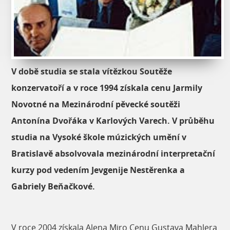
V době studia se stala vítězkou Soutěže
konzervatoří a v roce 1994 získala cenu Jarmily
Novotné na Mezinárodní pěvecké soutěži
Antonína Dvořáka v Karlových Varech. V průběhu
studia na Vysoké škole múzických umění v
Bratislavě absolvovala mezinárodní interpretační
kurzy pod vedením Jevgenije Nestěrenka a
Gabriely Beňačkové.
V roce 2004 získala Alena Miro Cenu Gustava Mahlera