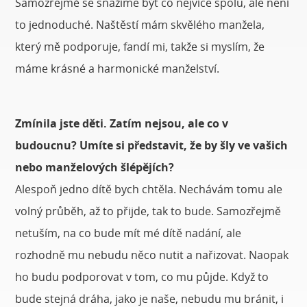
Samozřejmě se snažíme být co nejvíce spolu, ale není
to jednoduché. Naštěstí mám skvělého manžela,
který mě podporuje, fandí mi, takže si myslím, že
máme krásné a harmonické manželství.
Zmínila jste děti. Zatím nejsou, ale co v
budoucnu? Umíte si představit, že by šly ve vašich
nebo manželových šlépějích?
Alespoň jedno dítě bych chtěla. Nechávám tomu ale
volný průběh, až to přijde, tak to bude. Samozřejmě
netuším, na co bude mít mé dítě nadání, ale
rozhodně mu nebudu něco nutit a nařizovat. Naopak
ho budu podporovat v tom, co mu půjde. Když to
bude stejná dráha, jako je naše, nebudu mu bránit, i