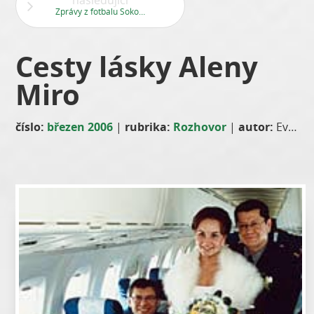
následující
Zprávy z fotbalu Sokola Stodůlky
Cesty lásky Aleny
Miro
číslo:
březen 2006
|
rubrika:
Rozhovor
|
autor:
Eva Černá