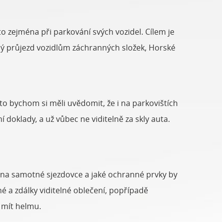
 zejména při parkování svých vozidel. Cílem je
hlý průjezd vozidlům záchranných složek, Horské
oto bychom si měli uvědomit, že i na parkovištích
 doklady, a už vůbec ne viditelně za skly auta.
 na samotné sjezdovce a jaké ochranné prvky by
 a zdálky viditelné oblečení, popřípadě
l mít helmu.