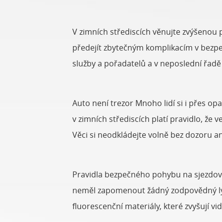
V zimních střediscích věnujte zvýšenou 
předejít zbytečným komplikacím v bezpeč
služby a pořadatelů a v neposlední řadě
Auto není trezor Mnoho lidí si i přes op
v zimních střediscích platí pravidlo, že
Věci si neodkládejte volně bez dozoru ani
Pravidla bezpečného pohybu na sjezdovc
neměl zapomenout žádný zodpovědný lyža
fluorescenční materiály, které zvyšují v