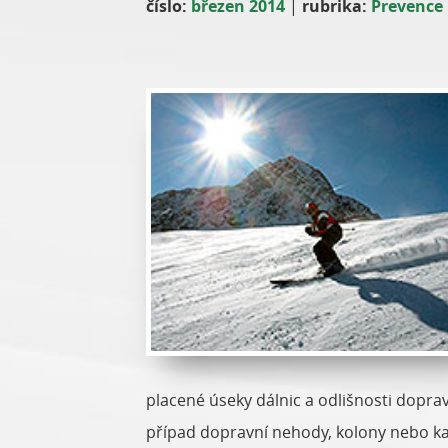
číslo:
březen 2014
|
rubrika:
Prevence
placené úseky dálnic a odlišnosti dopra
případ dopravní nehody, kolony nebo kal