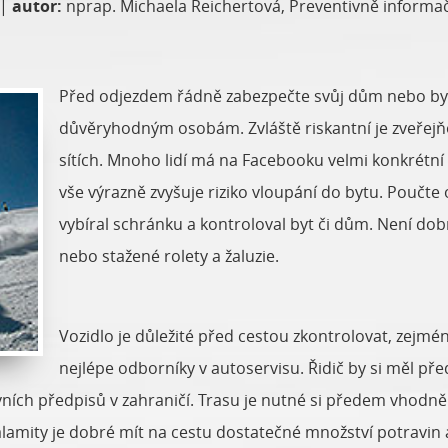
|
autor:
nprap. Michaela Reichertová, Preventivně informační od
Před odjezdem řádně zabezpečte svůj dům nebo by
důvěryhodným osobám. Zvláště riskantní je zveřejň
sítích. Mnoho lidí má na Facebooku velmi konkrétní
vše výrazně zvyšuje riziko vloupání do bytu. Poučte
vybíral schránku a kontroloval byt či dům. Není do
nebo stažené rolety a žaluzie.
Vozidlo je důležité před cestou zkontrolovat, zejmén
nejlépe odborníky v autoservisu. Řidič by si měl př
vních předpisů v zahraničí. Trasu je nutné si předem vhodn
amity je dobré mít na cestu dostatečné množství potravin a