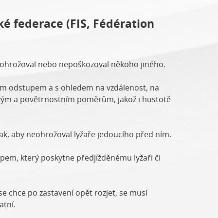
é federace (FIS, Fédération
neohrožoval nebo nepoškozoval někoho jiného.
ným odstupem a s ohledem na vzdálenost, na
ovým a povětrnostním poměrům, jakož i hustotě
 tak, aby neohrožoval lyžaře jedoucího před ním.
upem, který poskytne předjížděnému lyžaři či
se chce po zastavení opět rozjet, se musí
atní.