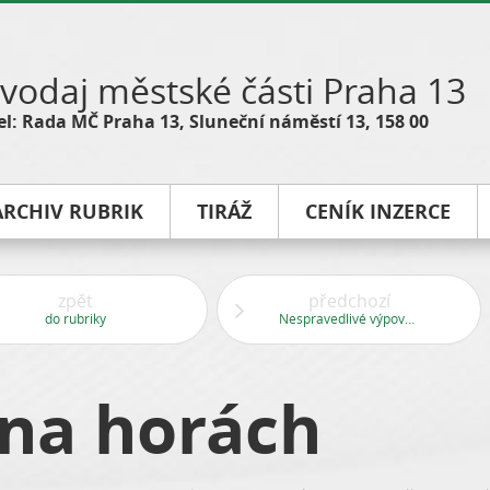
vodaj městské části Praha 13
l: Rada MČ Praha 13, Sluneční náměstí 13, 158 00
ARCHIV RUBRIK
TIRÁŽ
CENÍK INZERCE
zpět
předchozí
do rubriky
Nespravedlivé výpovědi se můžete bránit
na horách