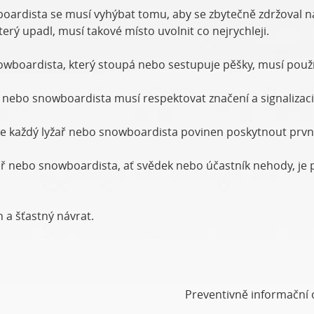
oardista se musí vyhýbat tomu, aby se zbytečně zdržoval 
erý upadl, musí takové místo uvolnit co nejrychleji.
wboardista, který stoupá nebo sestupuje pěšky, musí použív
ř nebo snowboardista musí respektovat značení a signalizaci
 je každý lyžař nebo snowboardista povinen poskytnout prv
ař nebo snowboardista, ať svědek nebo účastník nehody, je 
a šťastný návrat.
Preventivně informační o