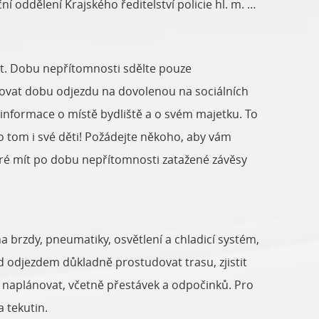
dělení Krajského ředitelství policie hl. m. Prahy
t. Dobu nepřítomnosti sdělte pouze
ovat dobu odjezdu na dovolenou na sociálních
 informace o místě bydliště a o svém majetku. To
 o tom i své děti! Požádejte někoho, aby vám
bré mít po dobu nepřítomnosti zatažené závěsy
a brzdy, pneumatiky, osvětlení a chladicí systém,
ed odjezdem důkladně prostudovat trasu, zjistit
ě naplánovat, včetně přestávek a odpočinků. Pro
 tekutin.