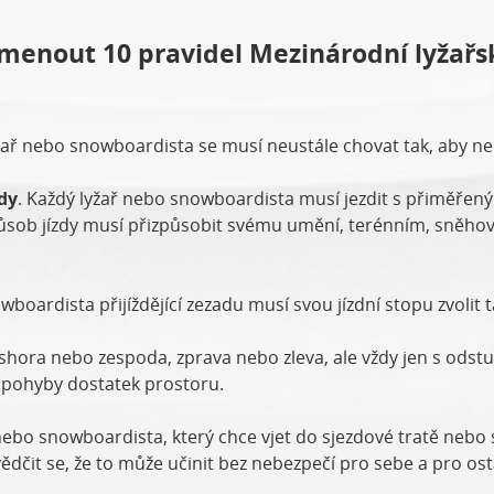
menout 10 pravidel Mezinárodní lyžařsk
yžař nebo snowboardista se musí neustále chovat tak, aby 
zdy
. Každý lyžař nebo snowboardista musí jezdit s přiměře
 způsob jízdy musí přizpůsobit svému umění, terénním, sněh
wboardista přijíždějící zezadu musí svou jízdní stopu zvolit
eshora nebo zespoda, zprava nebo zleva, ale vždy jen s odst
 pohyby dostatek prostoru.
 nebo snowboardista, který chce vjet do sjezdové tratě nebo 
dčit se, že to může učinit bez nebezpečí pro sebe a pro ost