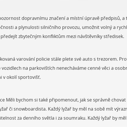
pozornost dopravnímu značení a místní úpravě předpisů, a to
nosti a plynulosti silničního provozu, umožnit volný a ryc
 předejít zbytečným konfliktům mezi návštěvníky středisek.
akovaná varování policie stále plete své auto s trezorem. Pr
 ve vozidlech na parkovištích nenecháváme cenné věci a osobní
 v okolí sportovišť.
e Měli bychom si také připomenout, jak se správně chovat
ř či snowboardista. Každý lyžař by měl na sobě mít výrazné
iditelnost za denního světla i za soumraku. Každý lyžař by mě