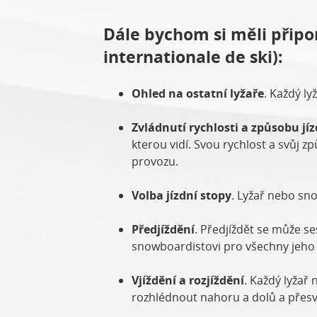
Dále bychom si měli připo
internationale de ski):
Ohled na ostatní lyžaře
. Každý l
Zvládnutí rychlosti a způsobu jí
kterou vidí. Svou rychlost a svůj
provozu.
Volba jízdní stopy
. Lyžař nebo sno
Předjíždění
. Předjíždět se může s
snowboardistovi pro všechny jeho
Vjíždění a rozjíždění
. Každý lyžař
rozhlédnout nahoru a dolů a přesvě