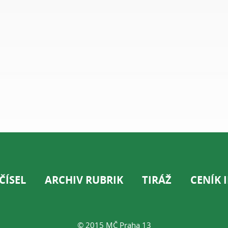
ČÍSEL
ARCHIV RUBRIK
TIRÁŽ
CENÍK 
© 2015 MČ Praha 13