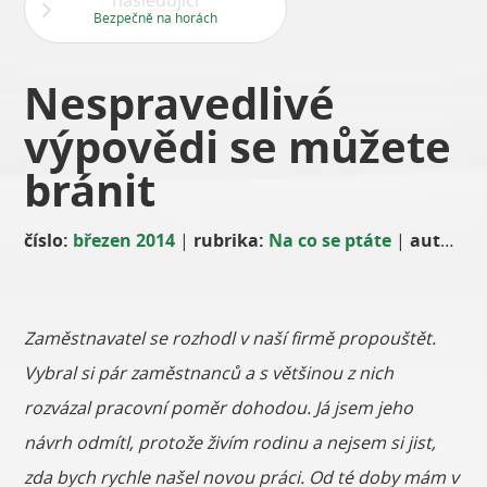
následující
Bezpečně na horách
Nespravedlivé
výpovědi se můžete
bránit
číslo:
březen 2014
|
rubrika:
Na co se ptáte
|
autor:
Mg
Zaměstnavatel se rozhodl v naší firmě propouštět.
Vybral si pár zaměstnanců a s většinou z nich
rozvázal pracovní poměr dohodou. Já jsem jeho
návrh odmítl, protože živím rodinu a nejsem si jist,
zda bych rychle našel novou práci. Od té doby mám v