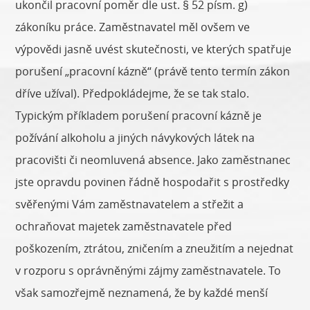
ukončil pracovní poměr dle ust. § 52 písm. g)
zákoníku práce. Zaměstnavatel měl ovšem ve
výpovědi jasně uvést skutečnosti, ve kterých spatřuje
porušení „pracovní kázně“ (právě tento termín zákon
dříve užíval). Předpokládejme, že se tak stalo.
Typickým příkladem porušení pracovní kázně je
požívání alkoholu a jiných návykových látek na
pracovišti či neomluvená absence. Jako zaměstnanec
jste opravdu povinen řádně hospodařit s prostředky
svěřenými Vám zaměstnavatelem a střežit a
ochraňovat majetek zaměstnavatele před
poškozením, ztrátou, zničením a zneužitím a nejednat
v rozporu s oprávněnými zájmy zaměstnavatele. To
však samozřejmě neznamená, že by každé menší