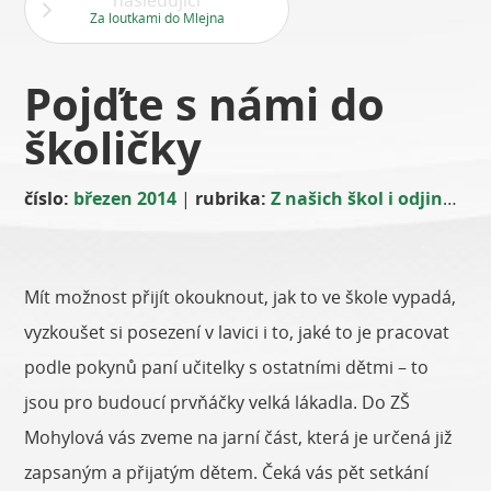
následující
Za loutkami do Mlejna
Pojďte s námi do
školičky
číslo:
březen 2014
|
rubrika:
Z našich škol i odjinud
|
Mít možnost přijít okouknout, jak to ve škole vypadá,
vyzkoušet si posezení v lavici i to, jaké to je pracovat
podle pokynů paní učitelky s ostatními dětmi – to
jsou pro budoucí prvňáčky velká lákadla. Do ZŠ
Mohylová vás zveme na jarní část, která je určená již
zapsaným a přijatým dětem. Čeká vás pět setkání