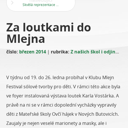
následující
Skvělá reprezentace školy
Za loutkami do
Mlejna
číslo:
březen 2014
|
rubrika:
Z našich škol i odjinud
|
V týdnu od 19. do 26. ledna probíhal v Klubu Mlejn
Festival sólové tvorby pro děti. V rámci této akce byla
ve foyer instalovaná výstava loutek Karla Vostárka. A
právě na ni se v rámci dopolední vycházky vypravily
děti z Mateřské školy Ovčí hájek v Nových Butovicích.
Zaujaly je nejen veselé marionety a masky, ale i