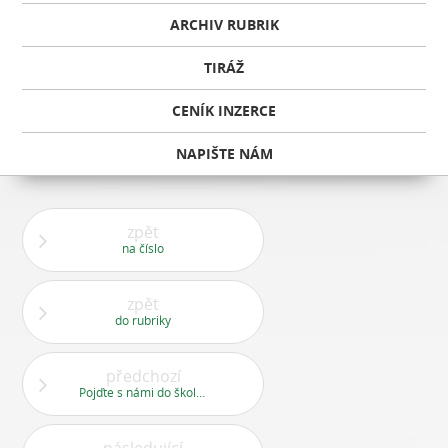
ARCHIV RUBRIK
TIRÁŽ
CENÍK INZERCE
NAPIŠTE NÁM
zpět
na číslo
zpět
do rubriky
předchozí
Pojďte s námi do školičky