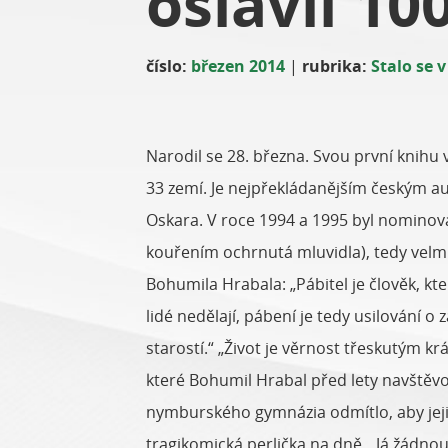
oslavil 100
číslo:
březen 2014
|
rubrika:
Stalo se v
Narodil se 28. března. Svou první knihu v
33 zemí. Je nejpřekládanějším českým aut
Oskara. V roce 1994 a 1995 byl nominován
kouřením ochrnutá mluvidla), tedy velm
Bohumila Hrabala: „Pábitel je člověk, kter
lidé nedělají, pábení je tedy usilování
starostí.“ „Život je věrnost třeskutým 
které Bohumil Hrabal před lety navštěv
nymburského gymnázia odmítlo, aby jeji
tragikomická perlička na dně. „Já žádnou 