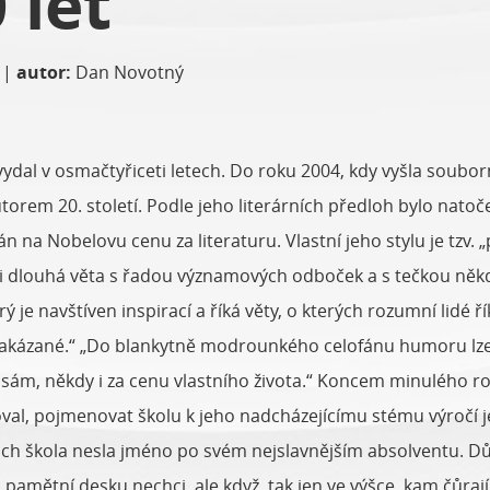
 let
|
autor:
Dan Novotný
ydal v osmačtyřiceti letech. Do roku 2004, kdy vyšla souborná
orem 20. století. Podle jeho literárních předloh bylo natoče
 na Nobelovu cenu za literaturu. Vlastní jeho stylu je tzv.
i dlouhá věta s řadou významových odboček a s tečkou někd
ý je navštíven inspirací a říká věty, o kterých rozumní lidé ří
 o zakázané.“ „Do blankytně modrounkého celofánu humoru lz
krásám, někdy i za cenu vlastního života.“ Koncem minulého 
oval, pojmenovat školu k jeho nadcházejícímu stému výroč
ch škola nesla jméno po svém nejslavnějším absolventu. Dů
pamětní desku nechci, ale když, tak jen ve výšce, kam čůrají 