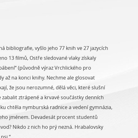
 bibliografie, vyšlo jeho 77 knih ve 27 jazycích
no 13 filmů, Ostře sledované vlaky získaly
 „pábení“ (původně výraz Vrchlického pro
y až na konci knihy. Nechme ale glosovat
kají, že jsou nerozumné, dělá věci, které slušní
e zabalit ztrápené a krvavé součástky denních
roku chtěla nymburská radnice a vedení gymnázia,
í jeho jménem. Devadesát procent studentů
vod? Nikdo z nich ho prý nezná. Hrabalovsky
psi.“